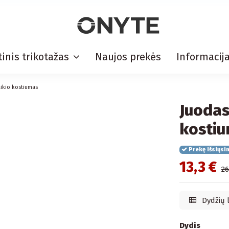
inis trikotažas
Naujos prekės
Informacij
aikio kostiumas
Juodas
kosti
Prekę išsiųsi
13,3 €
26
Dydžių 
Dydis