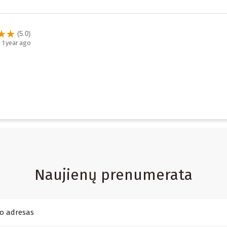
(5.0)
1 year ago
Naujienų prenumerata