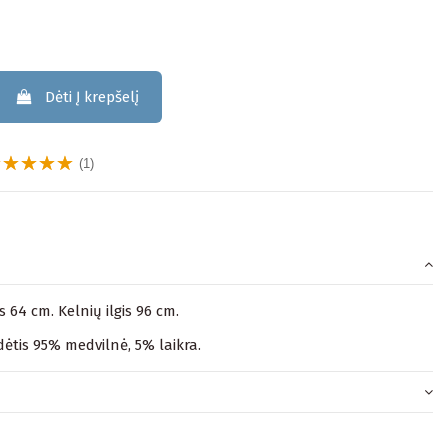
Dėti Į krepšelį
(1)
s 64 cm. Kelnių ilgis 96 cm.
ėtis 95% medvilnė, 5% laikra.