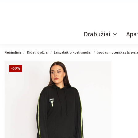
Drabužiai
Apat
Pagrindinis
Dideli dydžiai
Laisvalaikio kostiumėliai
Juodas moteriškas laisval
−50%