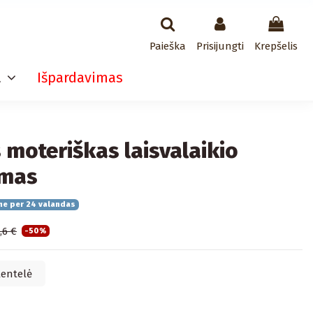
Paieška
Prisijungti
Krepšelis
a
Išpardavimas
 moteriškas laisvalaikio
umas
me per 24 valandas
,6 €
-50%
lentelė