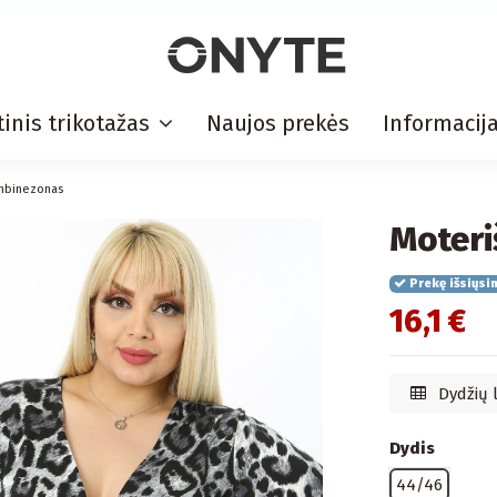
inis trikotažas
Naujos prekės
Informacij
ombinezonas
Moteri
Prekę išsiųsi
16,1 €
Dydžių 
Dydis
44/46