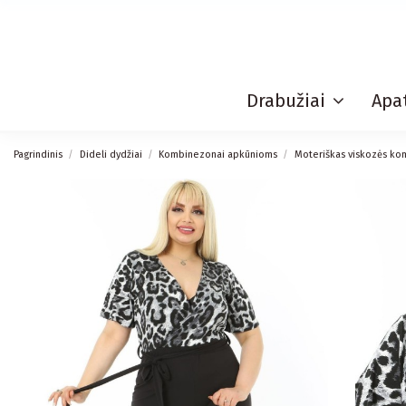
Drabužiai
Apat
Pagrindinis
Dideli dydžiai
Kombinezonai apkūnioms
Moteriškas viskozės k