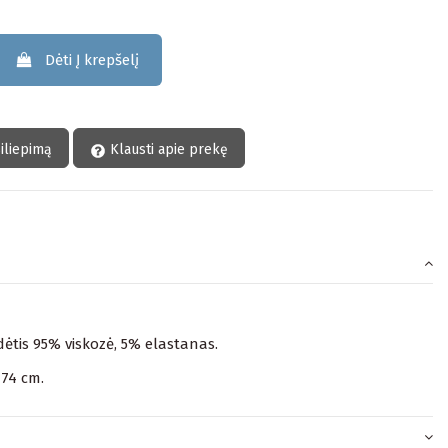
Dėti Į krepšelį
siliepimą
Klausti apie prekę
ėtis 95% viskozė, 5% elastanas.
174 cm.