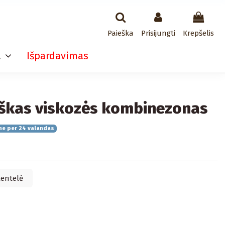
Paieška
Prisijungti
Krepšelis
a
Išpardavimas
škas viskozės kombinezonas
me per 24 valandas
lentelė