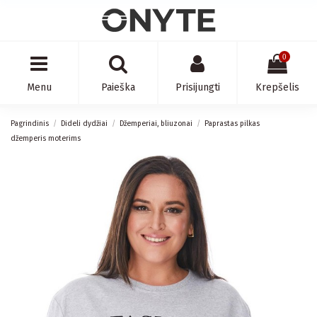
0
Menu
Paieška
Prisijungti
Krepšelis
Pagrindinis
Dideli dydžiai
Džemperiai, bliuzonai
Paprastas pilkas
džemperis moterims