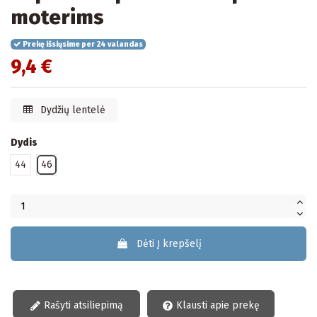
moterims
Prekę išsiųsime per 24 valandas
9,4 €
Dydžių lentelė
Dydis
44
46
Dėti Į krepšelį
Rašyti atsiliepimą
Klausti apie prekę