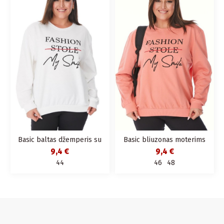
Basic baltas džemperis su
Basic bliuzonas moterims
užrašais
9,4 €
9,4 €
44
46
48