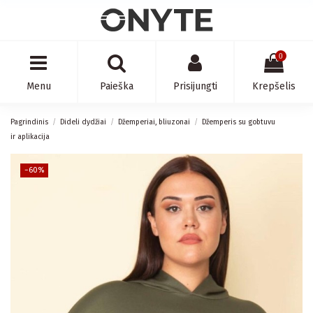
0
Menu
Paieška
Prisijungti
Krepšelis
Pagrindinis
Dideli dydžiai
Džemperiai, bliuzonai
Džemperis su gobtuvu
ir aplikacija
−60%