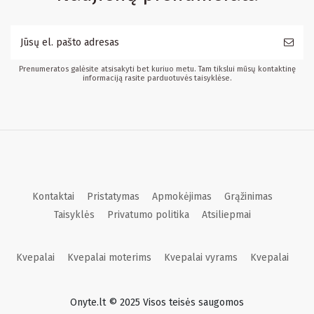
Prenumeratos galėsite atsisakyti bet kuriuo metu. Tam tikslui mūsų kontaktinę
informaciją rasite parduotuvės taisyklėse.
Kontaktai
Pristatymas
Apmokėjimas
Grąžinimas
Taisyklės
Privatumo politika
Atsiliepmai
Kvepalai
Kvepalai moterims
Kvepalai vyrams
Kvepalai
Onyte.lt © 2025 Visos teisės saugomos