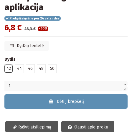
aplikacija
Prekę išsiųsime per 24 valandas
6,8 €
16,9 €
-60%
Dydžių lentelė
Dydis
42
44
46
48
50
Dėti Į krepšelį
Rašyti atsiliepimą
Klausti apie prekę