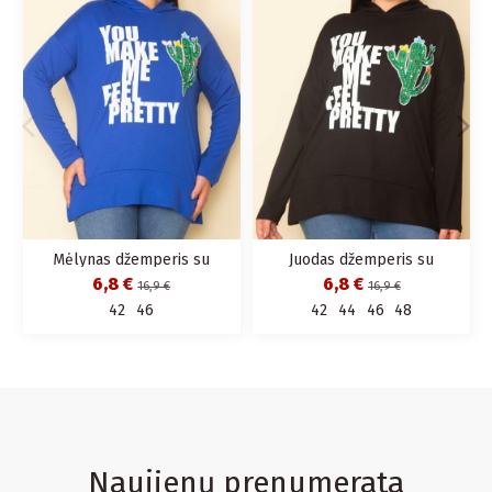
Mėlynas džemperis su
Juodas džemperis su
gobtuvu ir aplikacija
gobtuvu ir aplikacija
6,8 €
6,8 €
16,9 €
16,9 €
42
46
42
44
46
48
Naujienų prenumerata