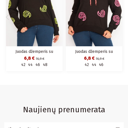
Juodas džemperis su
Juodas džemperis su
gobtuvu
gobtuvu
6,8 €
6,8 €
16,9 €
16,9 €
42
44
46
48
42
44
46
Naujienų prenumerata