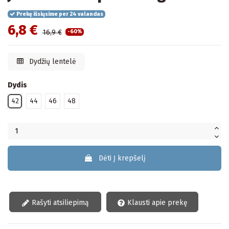
Prekę išsiųsime per 24 valandas
6,8 €
16,9 €
-60%
Dydžių lentelė
Dydis
42
44
46
48
Dėti Į krepšelį
Rašyti atsiliepimą
Klausti apie prekę