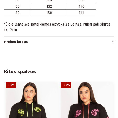
58
128
136
60
132
140
62
136
144
*Šioje lentelėje pateikiamos apytikslės vertės, rūbai gali skirtis
+/- 2cm
Prekės kodas
Kitos spalvos
−60%
−60%