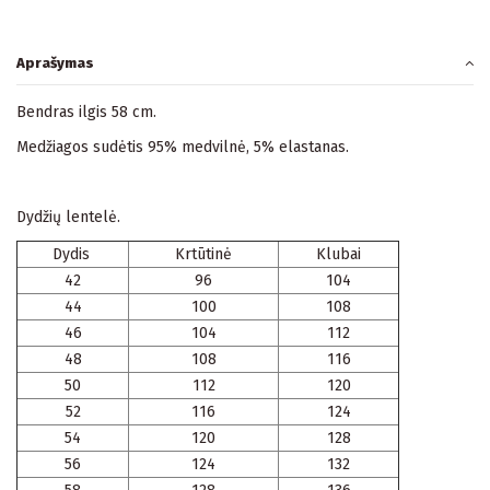
Aprašymas
Bendras ilgis 58 cm.
Medžiagos sudėtis 95% medvilnė, 5% elastanas.
Dydžių lentelė.
Dydis
Krtūtinė
Klubai
42
96
104
44
100
108
46
104
112
48
108
116
50
112
120
52
116
124
54
120
128
56
124
132