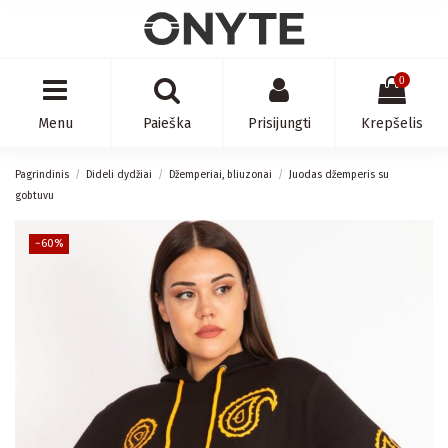
0
Menu
Paieška
Prisijungti
Krepšelis
Pagrindinis
Dideli dydžiai
Džemperiai, bliuzonai
Juodas džemperis su
gobtuvu
−60%