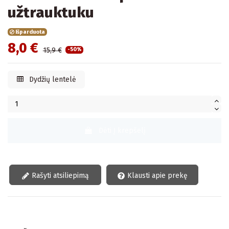
užtrauktuku
Išparduota
8,0 €
15,9 €
-50%
Dydžių lentelė
Dėti Į krepšelį
Rašyti atsiliepimą
Klausti apie prekę