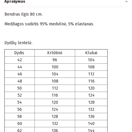
Aprašymas
Bendras ilgis 80 cm.
Medžiagos sudėtis 95% medvilnė, 5% elastanas.
Dydžių lentelė.
Dydis
Krtūtinė
Klubai
42
96
104
44
100
108
46
104
112
48
108
116
50
112
120
52
116
124
54
120
128
56
124
132
58
128
136
60
132
140
62
136
144