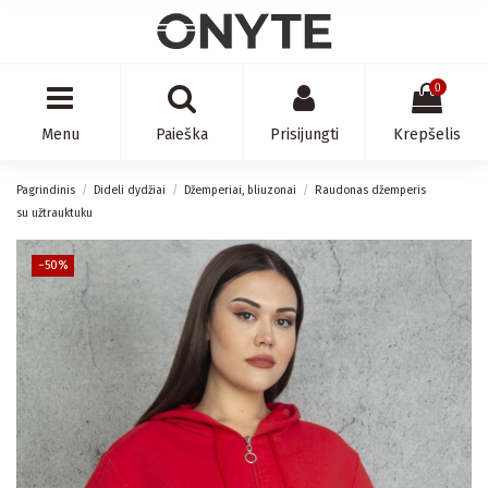
0
Menu
Paieška
Prisijungti
Krepšelis
Pagrindinis
Dideli dydžiai
Džemperiai, bliuzonai
Raudonas džemperis
su užtrauktuku
−50%