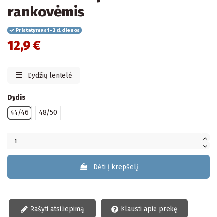
rankovėmis
Pristatymas 1-2 d. dienos
12,9 €
Dydžių lentelė
Dydis
44/46
48/50
Dėti Į krepšelį
Rašyti atsiliepimą
Klausti apie prekę