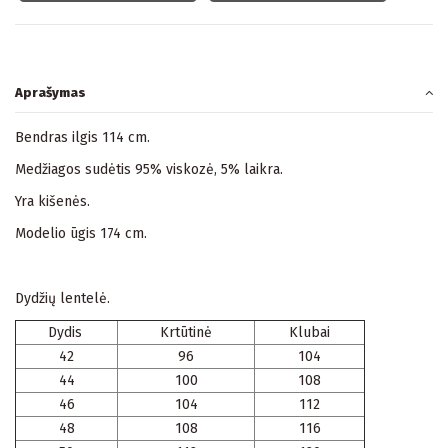
Aprašymas
Bendras ilgis 114 cm.
Medžiagos sudėtis 95% viskozė, 5% laikra.
Yra kišenės.
Modelio ūgis 174 cm.
Dydžių lentelė.
Dydis
Krtūtinė
Klubai
42
96
104
44
100
108
46
104
112
48
108
116