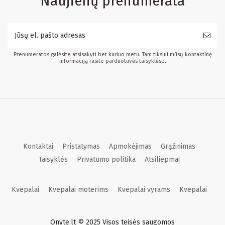
Naujienų prenumerata
Prenumeratos galėsite atsisakyti bet kuriuo metu. Tam tikslui mūsų kontaktinę
informaciją rasite parduotuvės taisyklėse.
Kontaktai
Pristatymas
Apmokėjimas
Grąžinimas
Taisyklės
Privatumo politika
Atsiliepmai
Kvepalai
Kvepalai moterims
Kvepalai vyrams
Kvepalai
Onyte.lt © 2025 Visos teisės saugomos