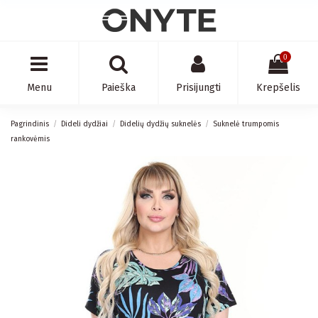
0
Menu
Paieška
Prisijungti
Krepšelis
Pagrindinis
Dideli dydžiai
Didelių dydžių suknelės
Suknelė trumpomis
rankovėmis