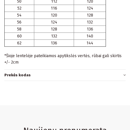
50
112
120
52
116
124
54
120
128
56
124
132
58
128
136
60
132
140
62
136
144
*Šioje lentelėje pateikiamos apytikslės vertės, rūbai gali skirtis
+/- 2cm
Prekės kodas