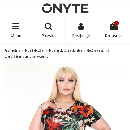
0
Menu
Paieška
Prisijungti
Krepšelis
Pagrindinis
Dideli dydžiai
Didelių dydžių suknelės
Gėlėta vasarinė
suknelė trumpomis rankovėmis