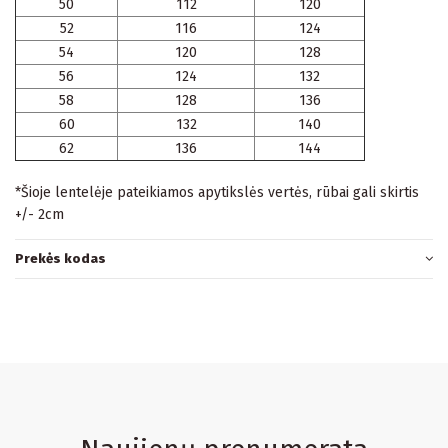
50
112
120
52
116
124
54
120
128
56
124
132
58
128
136
60
132
140
62
136
144
*Šioje lentelėje pateikiamos apytikslės vertės, rūbai gali skirtis
+/- 2cm
Prekės kodas