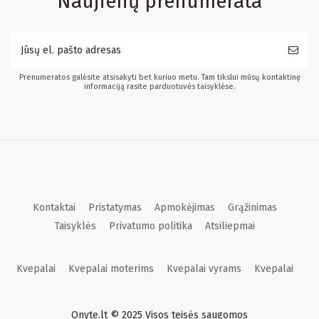
Naujienų prenumerata
Prenumeratos galėsite atsisakyti bet kuriuo metu. Tam tikslui mūsų kontaktinę
informaciją rasite parduotuvės taisyklėse.
Kontaktai
Pristatymas
Apmokėjimas
Grąžinimas
Taisyklės
Privatumo politika
Atsiliepmai
Kvepalai
Kvepalai moterims
Kvepalai vyrams
Kvepalai
Onyte.lt © 2025 Visos teisės saugomos