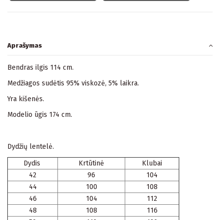
Aprašymas
Bendras ilgis 114 cm.
Medžiagos sudėtis 95% viskozė, 5% laikra.
Yra kišenės.
Modelio ūgis 174 cm.
Dydžių lentelė.
Dydis
Krtūtinė
Klubai
42
96
104
44
100
108
46
104
112
48
108
116