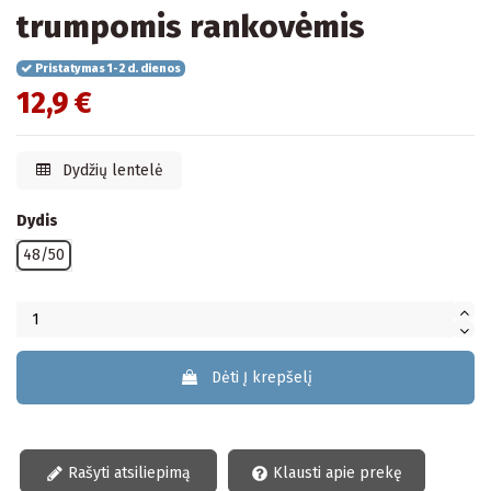
trumpomis rankovėmis
Pristatymas 1-2 d. dienos
12,9 €
Dydžių lentelė
Dydis
48/50
Dėti Į krepšelį
Rašyti atsiliepimą
Klausti apie prekę