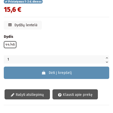
Pristatymas 1-2 d. dienos
15,6 €
Dydžių lentelė
Dydis
44/46
Dėti Į krepšelį
Rašyti atsiliepimą
Klausti apie prekę