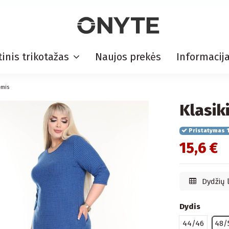
inis trikotažas
Naujos prekės
Informacij
ėmis
Klasik
Pristatymas 1
15,6 €
Dydžių 
Dydis
44/46
48/