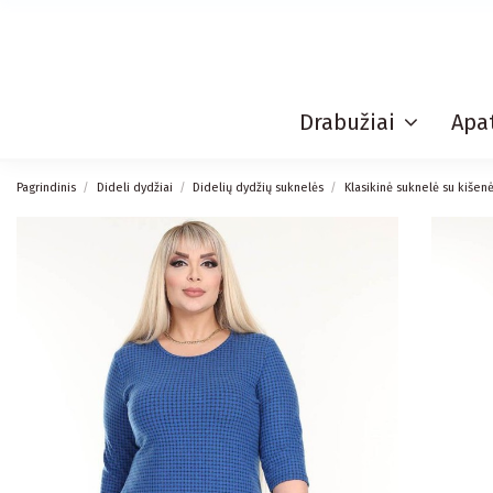
Drabužiai
Apat
Pagrindinis
Dideli dydžiai
Didelių dydžių suknelės
Klasikinė suknelė su kišen