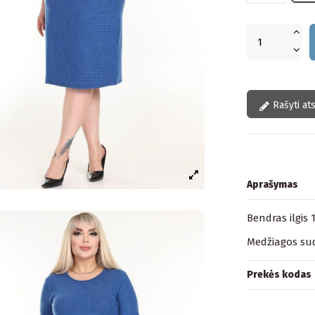
Rašyti at
Aprašymas
Bendras ilgis 
Medžiagos sud
Prekės kodas