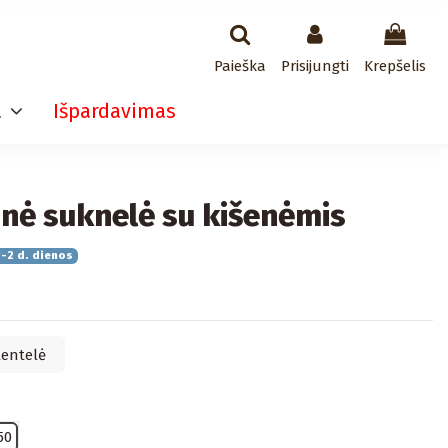
Paieška
Prisijungti
Krepšelis
a
Išpardavimas
inė suknelė su kišenėmis
-2 d. dienos
lentelė
50