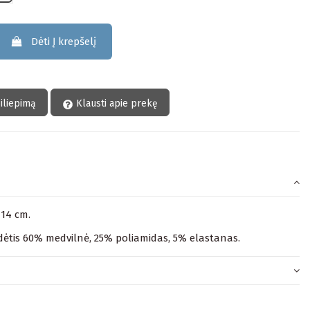
Dėti Į krepšelį
siliepimą
Klausti apie prekę
114 cm.
ėtis 60% medvilnė, 25% poliamidas, 5% elastanas.