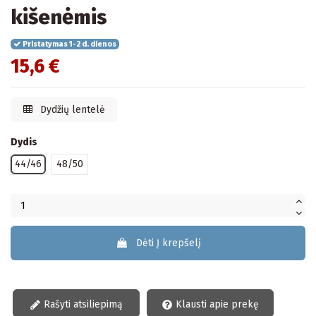
kišenėmis
Pristatymas 1-2 d. dienos
15,6 €
Dydžių lentelė
Dydis
44/46
48/50
Dėti Į krepšelį
Rašyti atsiliepimą
Klausti apie prekę