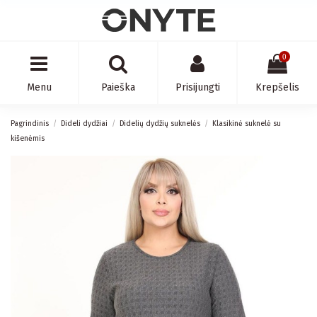
0
Menu
Paieška
Prisijungti
Krepšelis
Pagrindinis
Dideli dydžiai
Didelių dydžių suknelės
Klasikinė suknelė su
kišenėmis