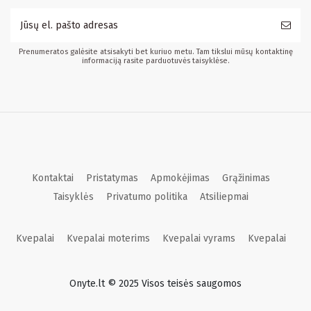
Prenumeratos galėsite atsisakyti bet kuriuo metu. Tam tikslui mūsų kontaktinę
informaciją rasite parduotuvės taisyklėse.
Kontaktai
Pristatymas
Apmokėjimas
Grąžinimas
Taisyklės
Privatumo politika
Atsiliepmai
Kvepalai
Kvepalai moterims
Kvepalai vyrams
Kvepalai
Onyte.lt © 2025 Visos teisės saugomos