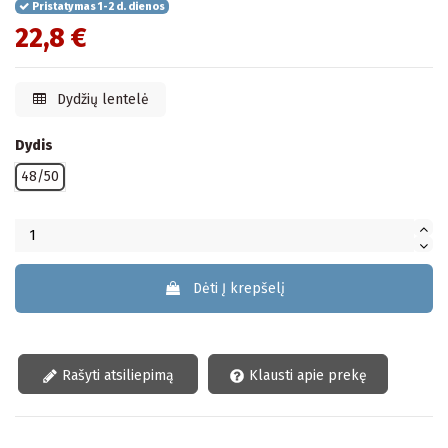
Pristatymas 1-2 d. dienos
22,8 €
Dydžių lentelė
Dydis
48/50
Dėti Į krepšelį
Rašyti atsiliepimą
Klausti apie prekę