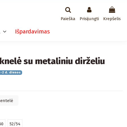
Paieška
Prisijungti
Krepšelis
a
Išpardavimas
knelė su metaliniu dirželiu
-2 d. dienos
lentelė
50
52/54