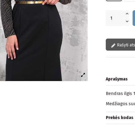
Rašyti at
Aprašymas
Bendras ilgis 
Medžiagos sud
Prekės kodas