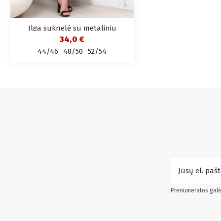
Ilga suknelė su metaliniu
dirželiu
34,0 €
44/46
48/50
52/54
Prenumeratos galės