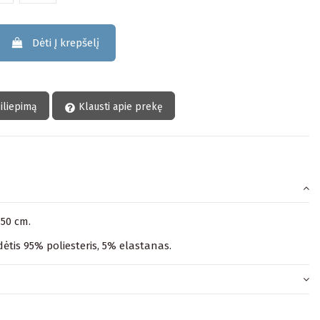
Dėti Į krepšelį
siliepimą
Klausti apie prekę
150 cm.
ėtis 95% poliesteris, 5% elastanas.