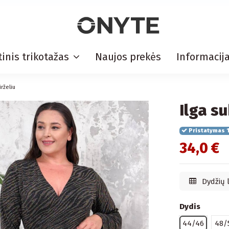
inis trikotažas
Naujos prekės
Informacij
irželiu
Ilga su
Pristatymas 1
34,0 €
Dydžių 
Dydis
44/46
48/