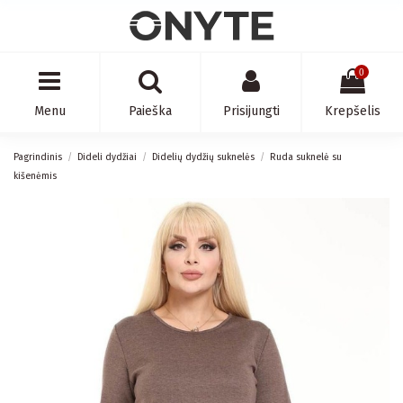
0
Menu
Paieška
Prisijungti
Krepšelis
Pagrindinis
Dideli dydžiai
Didelių dydžių suknelės
Ruda suknelė su
kišenėmis