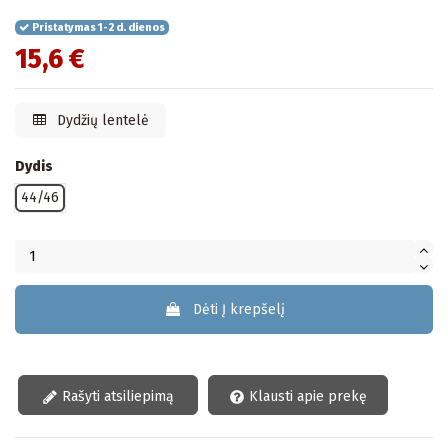
Pristatymas 1-2 d. dienos
15,6 €
Dydžių lentelė
Dydis
44/46
Dėti Į krepšelį
Rašyti atsiliepimą
Klausti apie prekę