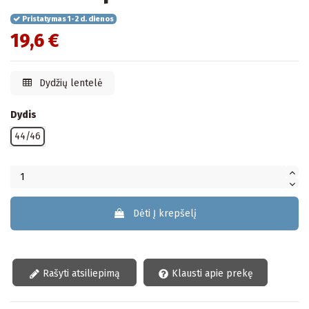
Pristatymas 1-2 d. dienos
19,6 €
Dydžių lentelė
Dydis
44/46
Dėti Į krepšelį
Rašyti atsiliepimą
Klausti apie prekę