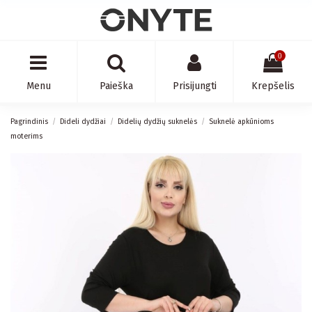
0
Menu
Paieška
Prisijungti
Krepšelis
Pagrindinis
Dideli dydžiai
Didelių dydžių suknelės
Suknelė apkūnioms
moterims