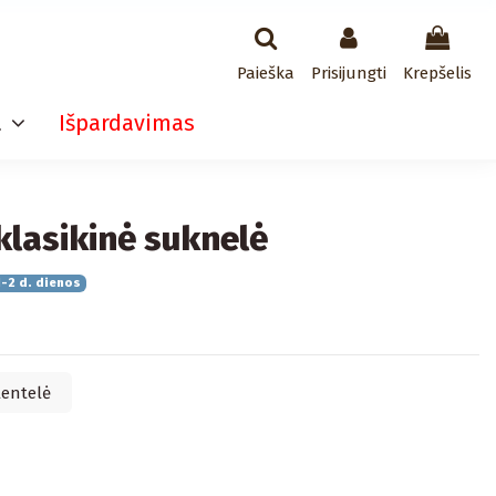
Paieška
Prisijungti
Krepšelis
a
Išpardavimas
klasikinė suknelė
-2 d. dienos
lentelė