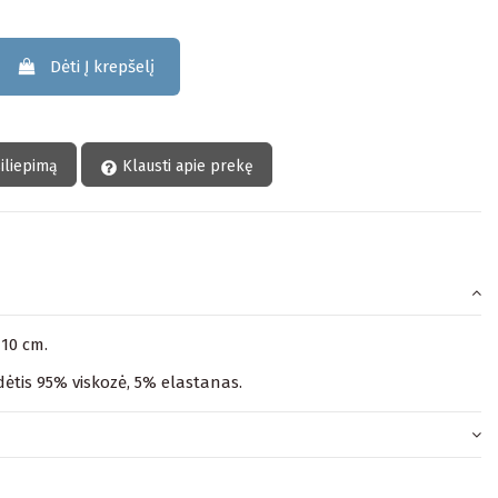
Dėti Į krepšelį
siliepimą
Klausti apie prekę
110 cm.
ėtis 95% viskozė, 5% elastanas.