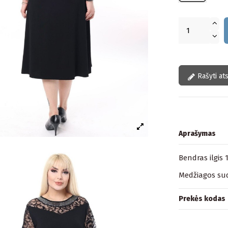
Rašyti at
Aprašymas
Bendras ilgis 
Medžiagos sud
Prekės kodas