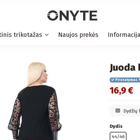
inis trikotažas
Naujos prekės
Informacij
Juoda 
Pristatymas 1
16,9 €
Dydžių 
Dydis
44/46