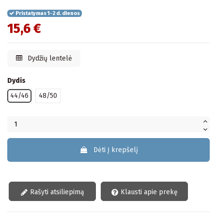
Pristatymas 1-2 d. dienos
15,6 €
Dydžių lentelė
Dydis
44/46
48/50
Dėti Į krepšelį
Rašyti atsiliepimą
Klausti apie prekę