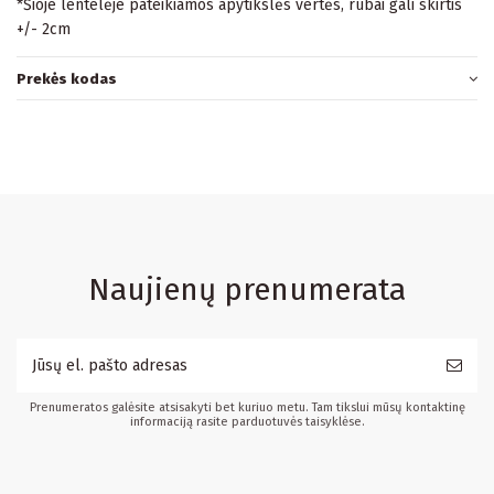
*Šioje lentelėje pateikiamos apytikslės vertės, rūbai gali skirtis
+/- 2cm
Prekės kodas
Naujienų prenumerata
Prenumeratos galėsite atsisakyti bet kuriuo metu. Tam tikslui mūsų kontaktinę
informaciją rasite parduotuvės taisyklėse.