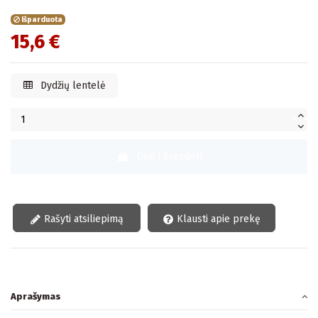
Išparduota
15,6 €
Dydžių lentelė
Dėti Į krepšelį
Rašyti atsiliepimą
Klausti apie prekę
Aprašymas