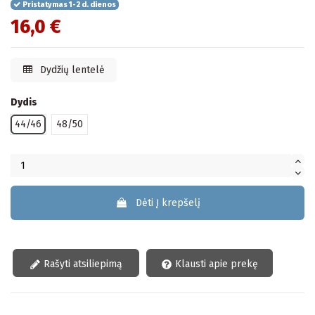
Pristatymas 1-2 d. dienos
16,0 €
Dydžių lentelė
Dydis
44/46
48/50
Dėti Į krepšelį
Rašyti atsiliepimą
Klausti apie prekę