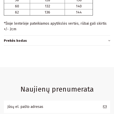
58
128
136
60
132
140
62
136
144
*Šioje lentelėje pateikiamos apytikslės vertės, rūbai gali skirtis
+/- 2cm
Prekės kodas
Naujienų prenumerata