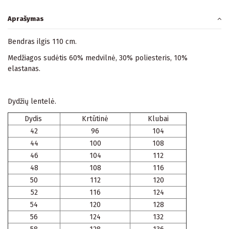
Aprašymas
Bendras ilgis 110 cm.
Medžiagos sudėtis 60% medvilnė, 30% poliesteris, 10%
elastanas.
Dydžių lentelė.
Dydis
Krtūtinė
Klubai
42
96
104
44
100
108
46
104
112
48
108
116
50
112
120
52
116
124
54
120
128
56
124
132