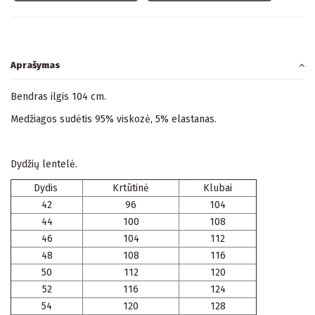
Aprašymas
Bendras ilgis 104 cm.
Medžiagos sudėtis 95% viskozė, 5% elastanas.
Dydžių lentelė.
Dydis
Krtūtinė
Klubai
42
96
104
44
100
108
46
104
112
48
108
116
50
112
120
52
116
124
54
120
128