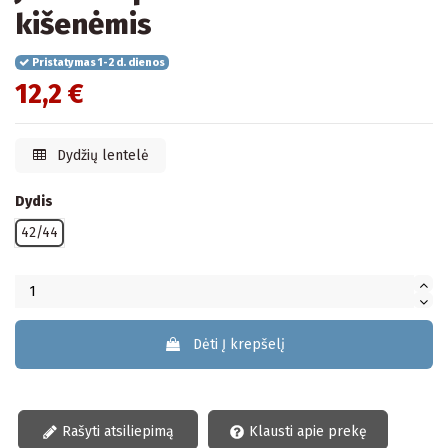
kišenėmis
Pristatymas 1-2 d. dienos
12,2 €
Dydžių lentelė
Dydis
42/44
Dėti Į krepšelį
Rašyti atsiliepimą
Klausti apie prekę