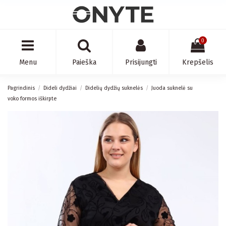
0
Menu
Paieška
Prisijungti
Krepšelis
Pagrindinis
Dideli dydžiai
Didelių dydžių suknelės
Juoda suknelė su
voko formos iškirpte