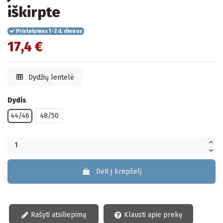
iškirpte
Pristatymas 1-2 d. dienos
17,4 €
Dydžių lentelė
Dydis
44/46
48/50
Dėti Į krepšelį
Rašyti atsiliepimą
Klausti apie prekę