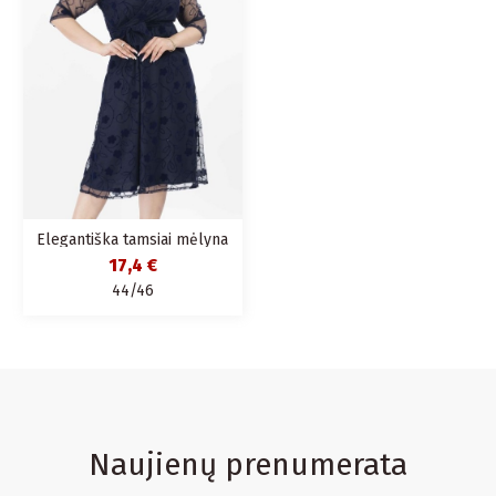
Elegantiška tamsiai mėlyna
suknelė
17,4 €
44/46
Naujienų prenumerata