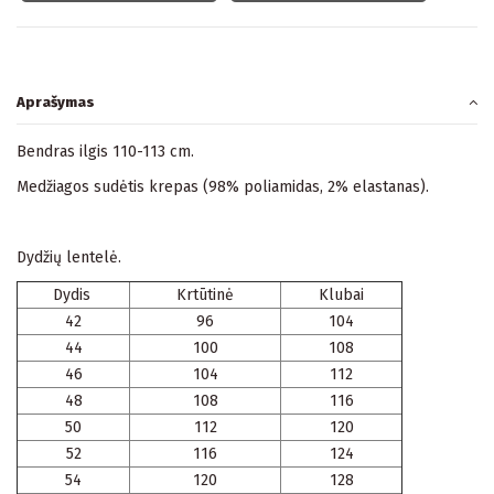
Aprašymas
Bendras ilgis 110-113 cm.
Medžiagos sudėtis krepas (98% poliamidas, 2% elastanas).
Dydžių lentelė.
Dydis
Krtūtinė
Klubai
42
96
104
44
100
108
46
104
112
48
108
116
50
112
120
52
116
124
54
120
128