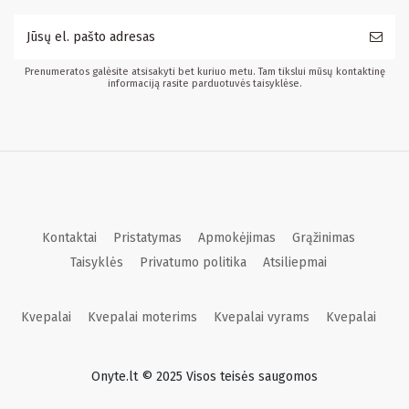
Prenumeratos galėsite atsisakyti bet kuriuo metu. Tam tikslui mūsų kontaktinę
informaciją rasite parduotuvės taisyklėse.
Kontaktai
Pristatymas
Apmokėjimas
Grąžinimas
Taisyklės
Privatumo politika
Atsiliepmai
Kvepalai
Kvepalai moterims
Kvepalai vyrams
Kvepalai
Onyte.lt © 2025 Visos teisės saugomos