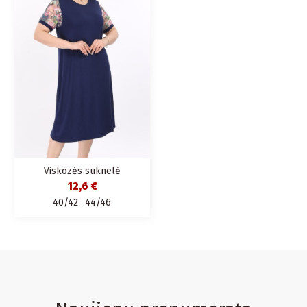
Viskozės suknelė
trumpomis rankovėmis
12,6 €
40/42
44/46