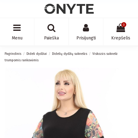
0
Menu
Paieška
Prisijungti
Krepšelis
Pagrindinis
Dideli dydžiai
Didelių dydžių suknelės
Viskozės suknelė
trumpomis rankovėmis