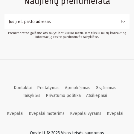
Naujienų prenumerata
Prenumeratos galėsite atsisakyti bet kuriuo metu. Tam tikslui mūsų kontaktinę
informaciją rasite parduotuvės taisyklėse.
Kontaktai
Pristatymas
Apmokėjimas
Grąžinimas
Taisyklės
Privatumo politika
Atsiliepmai
Kvepalai
Kvepalai moterims
Kvepalai vyrams
Kvepalai
Onyte.lt © 2025 Visos teisės saugomos