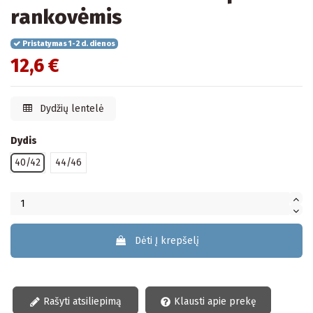
rankovėmis
Pristatymas 1-2 d. dienos
12,6 €
Dydžių lentelė
Dydis
40/42
44/46
Dėti Į krepšelį
Rašyti atsiliepimą
Klausti apie prekę