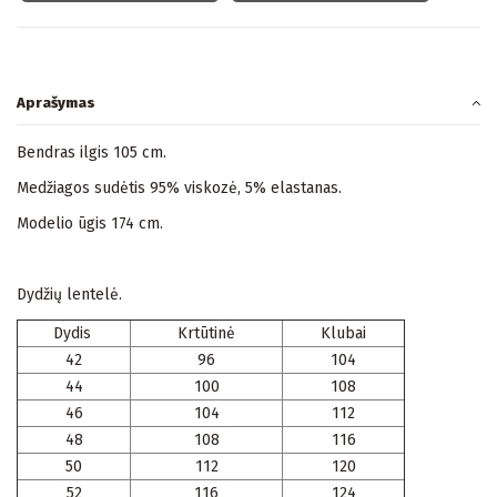
Aprašymas
Bendras ilgis 105 cm.
Medžiagos sudėtis 95% viskozė, 5% elastanas.
Modelio ūgis 174 cm.
Dydžių lentelė.
Dydis
Krtūtinė
Klubai
42
96
104
44
100
108
46
104
112
48
108
116
50
112
120
52
116
124