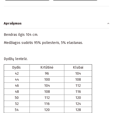
Aprašymas
Bendras ilgis 104 cm.
Medžiagos sudėtis 95% poliesteris, 5% elastanas.
Dydžių lentelė.
Dydis
Krtūtinė
Klubai
42
96
104
44
100
108
46
104
112
48
108
116
50
112
120
52
116
124
54
120
128