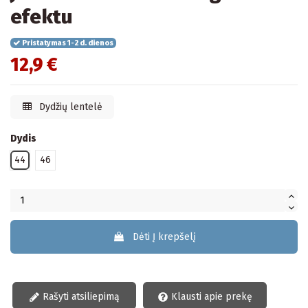
efektu
Pristatymas 1-2 d. dienos
12,9 €
Dydžių lentelė
Dydis
44
46
Dėti Į krepšelį
Rašyti atsiliepimą
Klausti apie prekę