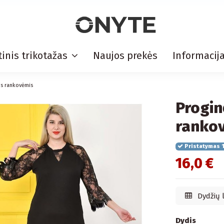
inis trikotažas
Naujos prekės
Informacij
is rankovėmis
Progin
ranko
Pristatymas 1
16,0 €
Dydžių 
Dydis