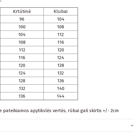
.
Krtūtinė
Klubai
96
104
100
108
104
112
108
116
112
120
116
124
120
128
124
132
128
136
132
140
136
144
je pateikiamos apytikslės vertės, rūbai gali skirtis +/- 2cm