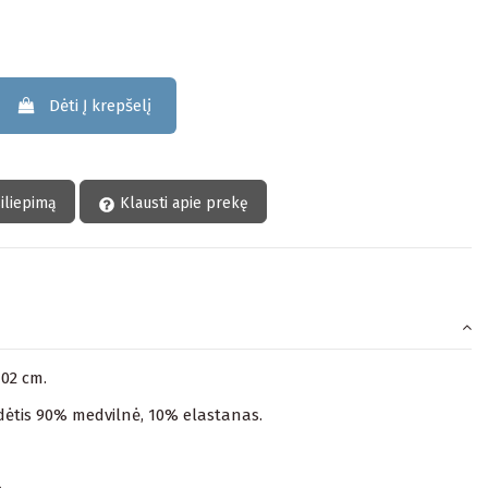
Dėti Į krepšelį
siliepimą
Klausti apie prekę
102 cm.
ėtis 90% medvilnė, 10% elastanas.