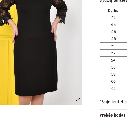
Dydžių lentelė
Dydis
42
44
46
48
50
52
54
56
58
60
62
*Šioje lentelė
Prekės kodas