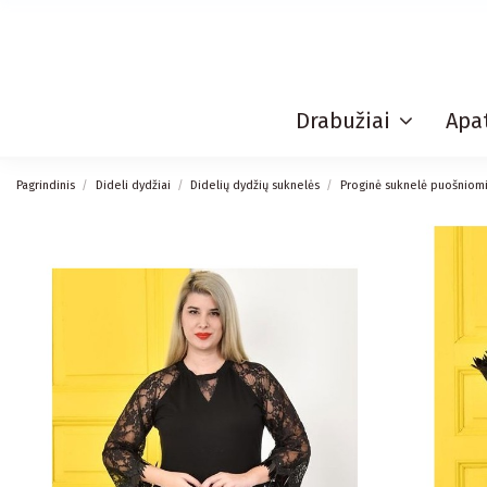
Drabužiai
Apat
Pagrindinis
Dideli dydžiai
Didelių dydžių suknelės
Proginė suknelė puošniom