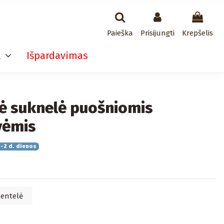
Paieška
Prisijungti
Krepšelis
a
Išpardavimas
ė suknelė puošniomis
vėmis
-2 d. dienos
lentelė