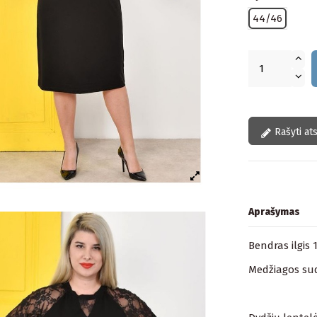
44/46
Rašyti at
Aprašymas
Bendras ilgis 
Medžiagos sud