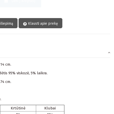
Dėti Į krepšelį
siliepimą
Klausti apie prekę
114 cm.
tis 95% viskozė, 5% laikra.
174 cm.
.
Krtūtinė
Klubai