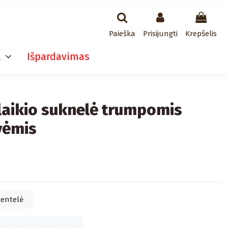
Paieška
Prisijungti
Krepšelis
a
Išpardavimas
laikio suknelė trumpomis
vėmis
lentelė