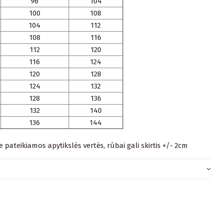
96
104
100
108
104
112
108
116
112
120
116
124
120
128
124
132
128
136
132
140
136
144
je pateikiamos apytikslės vertės, rūbai gali skirtis +/- 2cm