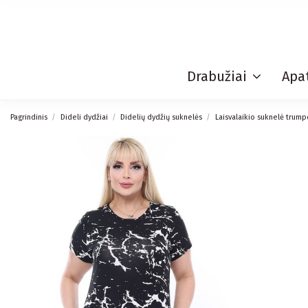
Drabužiai
Apat
Pagrindinis
Dideli dydžiai
Didelių dydžių suknelės
Laisvalaikio suknelė trum