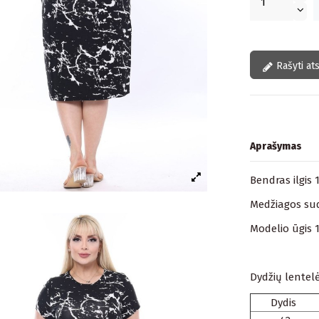
Rašyti at
Aprašymas
Bendras ilgis 
Medžiagos sudė
Modelio ūgis 
Dydžių lentelė
Dydis