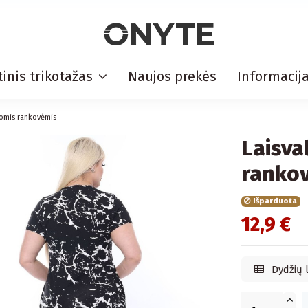
inis trikotažas
Naujos prekės
Informacij
pomis rankovėmis
Laisva
ranko
Išparduota
12,9 €
Dydžių 