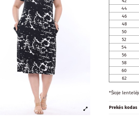
42
44
46
48
50
52
54
56
58
60
62
*Šioje lentelė
Prekės kodas