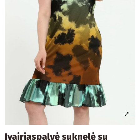
Įvairiaspalvė suknelė su