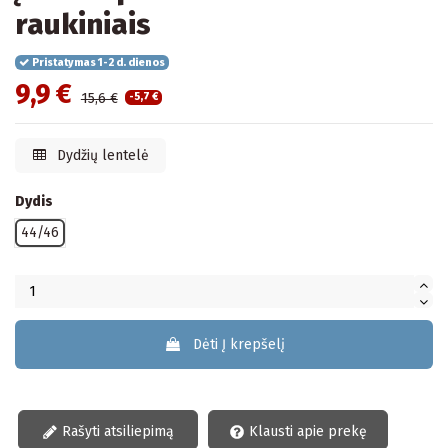
raukiniais
Pristatymas 1-2 d. dienos
9,9 €
15,6 €
-5,7 €
Dydžių lentelė
Dydis
44/46
Dėti Į krepšelį
Rašyti atsiliepimą
Klausti apie prekę