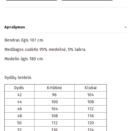
Aprašymas
Bendras ilgis 107 cm.
Medžiagos sudėtis 95% medvilnė, 5% laikra.
Modelio ūgis 180 cm.
Dydžių lentelė.
Dydis
Krtūtinė
Klubai
42
96
104
44
100
108
46
104
112
48
108
116
50
112
120
52
116
124