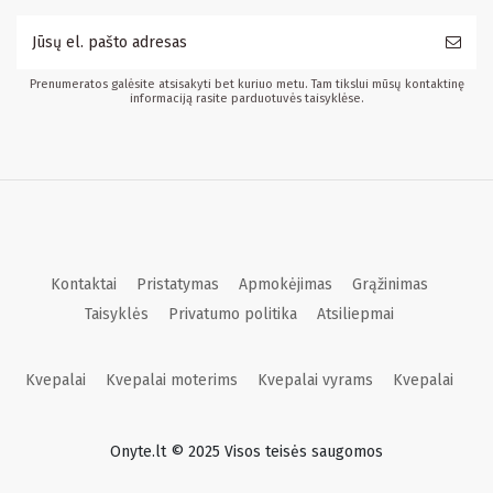
Prenumeratos galėsite atsisakyti bet kuriuo metu. Tam tikslui mūsų kontaktinę
informaciją rasite parduotuvės taisyklėse.
Kontaktai
Pristatymas
Apmokėjimas
Grąžinimas
Taisyklės
Privatumo politika
Atsiliepmai
Kvepalai
Kvepalai moterims
Kvepalai vyrams
Kvepalai
Onyte.lt © 2025 Visos teisės saugomos