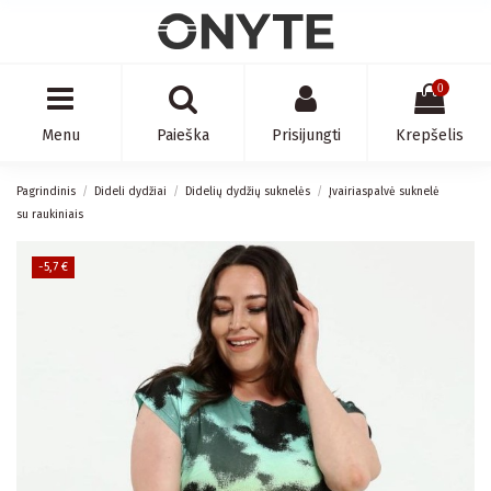
0
Menu
Paieška
Prisijungti
Krepšelis
Pagrindinis
Dideli dydžiai
Didelių dydžių suknelės
Įvairiaspalvė suknelė
su raukiniais
-5,7 €