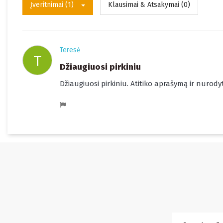
Įveritnimai (1)
Klausimai & Atsakymai (0)
Teresė
T
Džiaugiuosi pirkiniu
Džiaugiuosi pirkiniu. Atitiko aprašymą ir nurod