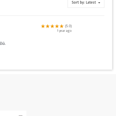
Sort by:
Latest
(5.0)
1 year ago
čiū.