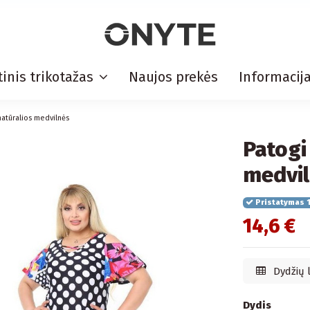
inis trikotažas
Naujos prekės
Informacij
natūralios medvilnės
Patogi
medvi
Pristatymas 1
14,6 €
Dydžių 
Dydis