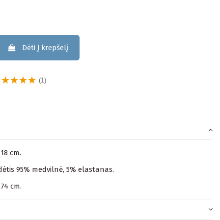
Dėti Į krepšelį
(1)
118 cm.
ėtis 95% medvilnė, 5% elastanas.
174 cm.