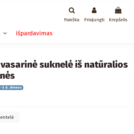
Paieška
Prisijungti
Krepšelis
a
Išpardavimas
 vasarinė suknelė iš natūralios
lnės
-2 d. dienos
lentelė