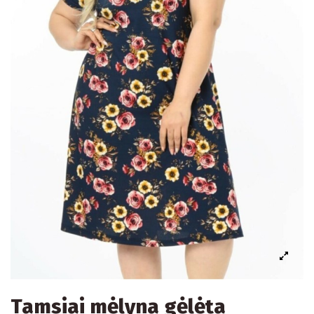
Tamsiai mėlyna gėlėta