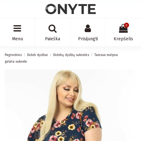
0
Menu
Paieška
Prisijungti
Krepšelis
Pagrindinis
Dideli dydžiai
Didelių dydžių suknelės
Tamsiai mėlyna
gėlėta suknelė