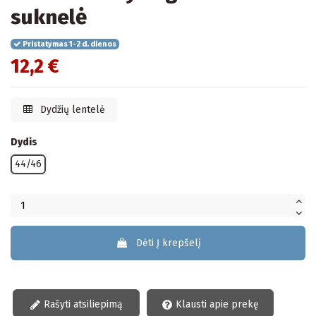
suknelė
Pristatymas 1-2 d. dienos
12,2 €
Dydžių lentelė
Dydis
44/46
Dėti Į krepšelį
Rašyti atsiliepimą
Klausti apie prekę