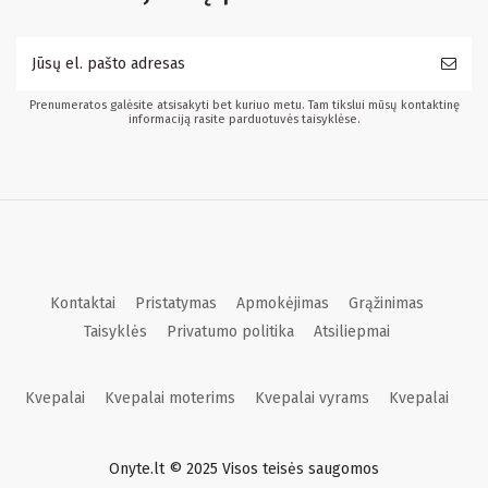
Prenumeratos galėsite atsisakyti bet kuriuo metu. Tam tikslui mūsų kontaktinę
informaciją rasite parduotuvės taisyklėse.
Kontaktai
Pristatymas
Apmokėjimas
Grąžinimas
Taisyklės
Privatumo politika
Atsiliepmai
Kvepalai
Kvepalai moterims
Kvepalai vyrams
Kvepalai
Onyte.lt © 2025 Visos teisės saugomos