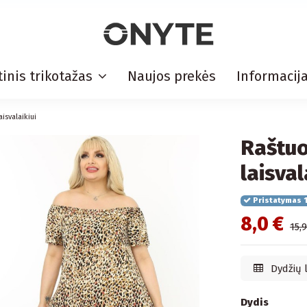
inis trikotažas
Naujos prekės
Informacij
isvalaikiui
Raštuo
laisval
Pristatymas 1
8,0 €
15,
Dydžių 
Dydis