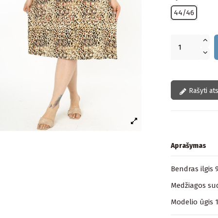
44/46
Rašyti at
Aprašymas
Bendras ilgis 
Medžiagos sud
Modelio ūgis 