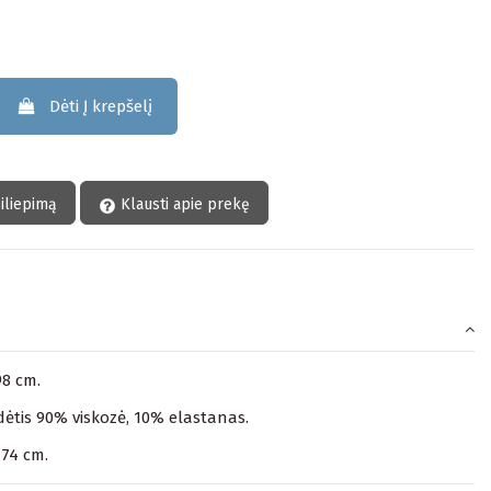
Dėti Į krepšelį
siliepimą
Klausti apie prekę
98 cm.
ėtis 90% viskozė, 10% elastanas.
174 cm.