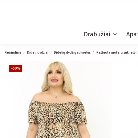
Drabužiai
Apat
Pagrindinis
Dideli dydžiai
Didelių dydžių suknelės
Raštuota moterų suknelė la
−50%