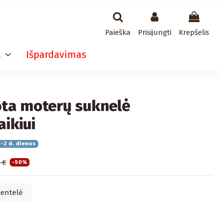
Paieška
Prisijungti
Krepšelis
a
Išpardavimas
ta moterų suknelė
aikiui
-2 d. dienos
9 €
-50%
lentelė