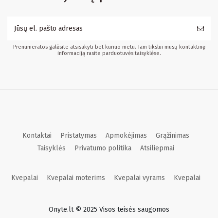
Prenumeratos galėsite atsisakyti bet kuriuo metu. Tam tikslui mūsų kontaktinę
informaciją rasite parduotuvės taisyklėse.
Kontaktai
Pristatymas
Apmokėjimas
Grąžinimas
Taisyklės
Privatumo politika
Atsiliepmai
Kvepalai
Kvepalai moterims
Kvepalai vyrams
Kvepalai
Onyte.lt © 2025 Visos teisės saugomos