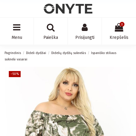
0
Menu
Paieška
Prisijungti
Krepšelis
Pagrindinis
Dideli dydžiai
Didelių dydžių suknelės
Ispaniško stiliaus
suknelė vasarai
−50%