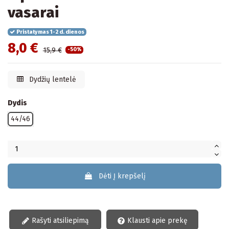
vasarai
Pristatymas 1-2 d. dienos
8,0 €
15,9 €
-50%
Dydžių lentelė
Dydis
44/46
Dėti Į krepšelį
Rašyti atsiliepimą
Klausti apie prekę