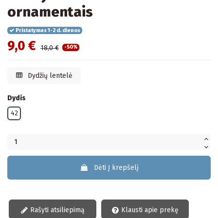
ornamentais
Pristatymas 1-2 d. dienos
9,0 €
18,0 €
-50%
Dydžių lentelė
Dydis
42
Dėti Į krepšelį
Rašyti atsiliepimą
Klausti apie prekę