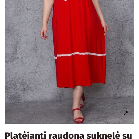
Platėjanti raudona suknelė su