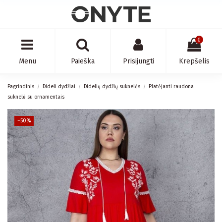
0
Menu
Paieška
Prisijungti
Krepšelis
Pagrindinis
Dideli dydžiai
Didelių dydžių suknelės
Platėjanti raudona
suknelė su ornamentais
−50%