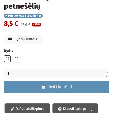
petnešėlių
Pristatymas 1-2 d. dienos
8,5 €
16,9 €
-50%
Dydžių lentelė
Dydis
42
44
Dėti Į krepšelį
Rašyti atsiliepimą
Klausti apie prekę