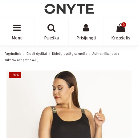
0
Menu
Paieška
Prisijungti
Krepšelis
Pagrindinis
Dideli dydžiai
Didelių dydžių suknelės
Asimetriška juoda
suknelė ant petnešėlių
−50%