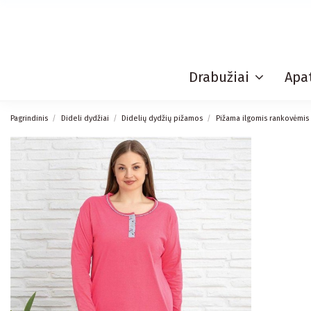
Drabužiai
Apat
Pagrindinis
Dideli dydžiai
Didelių dydžių pižamos
Pižama ilgomis rankovėmis