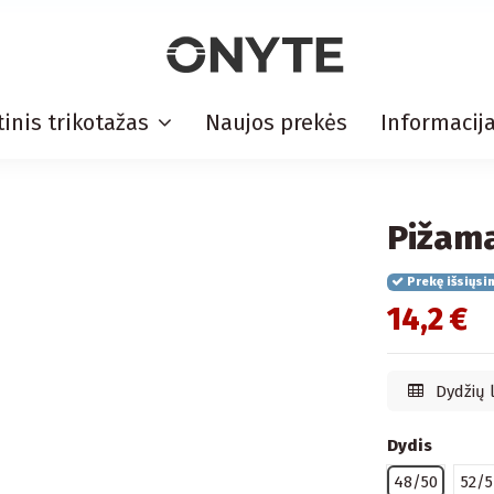
inis trikotažas
Naujos prekės
Informacij
Pižama
Prekę išsiųsi
14,2 €
Dydžių 
Dydis
48/50
52/