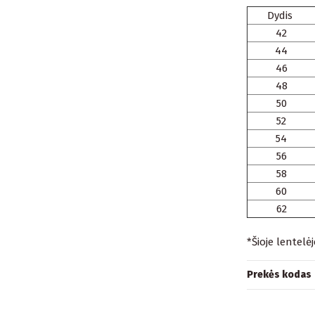
Dydis
42
44
46
48
50
52
54
56
58
60
62
*Šioje lentelė
Prekės kodas