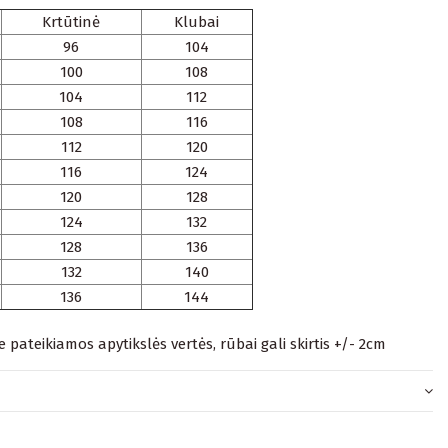
Krtūtinė
Klubai
96
104
100
108
104
112
108
116
112
120
116
124
120
128
124
132
128
136
132
140
136
144
je pateikiamos apytikslės vertės, rūbai gali skirtis +/- 2cm