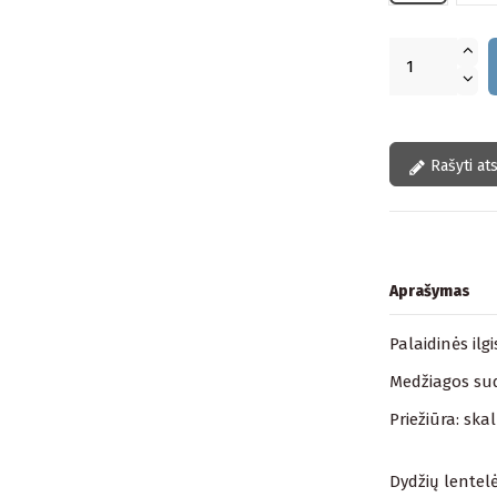
Rašyti at
Aprašymas
Palaidinės ilg
Medžiagos sud
Priežiūra: ska
Dydžių lentelė