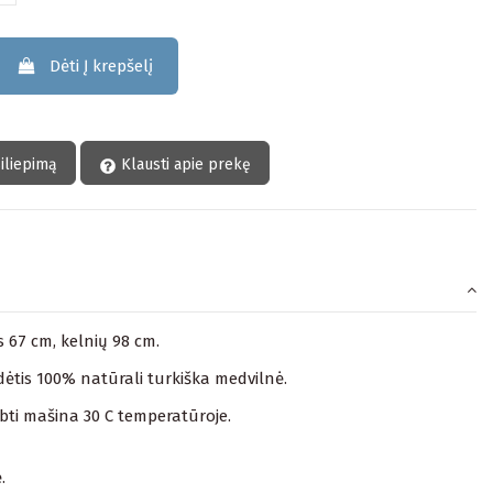
Dėti Į krepšelį
siliepimą
Klausti apie prekę
is 67 cm, kelnių 98 cm.
ėtis 100% natūrali turkiška medvilnė.
lbti mašina 30 C temperatūroje.
.