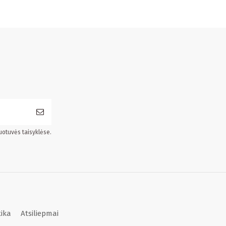
uotuvės taisyklėse.
tika
Atsiliepmai