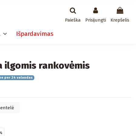
Paieška
Prisijungti
Krepšelis
a
Išpardavimas
 ilgomis rankovėmis
me per 24 valandas
lentelė
54