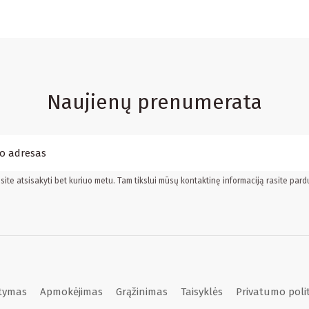
Naujienų prenumerata
ite atsisakyti bet kuriuo metu. Tam tikslui mūsų kontaktinę informaciją rasite pard
atymas
Apmokėjimas
Grąžinimas
Taisyklės
Privatumo poli