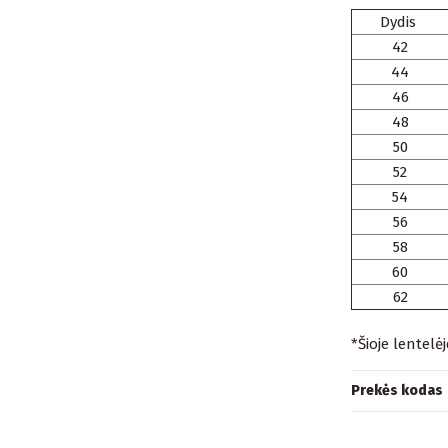
Dydis
42
44
46
48
50
52
54
56
58
60
62
*Šioje lentelė
Prekės kodas