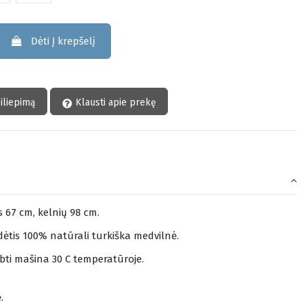
Dėti Į krepšelį
siliepimą
Klausti apie prekę
is 67 cm, kelnių 98 cm.
ėtis 100% natūrali turkiška medvilnė.
lbti mašina 30 C temperatūroje.
.