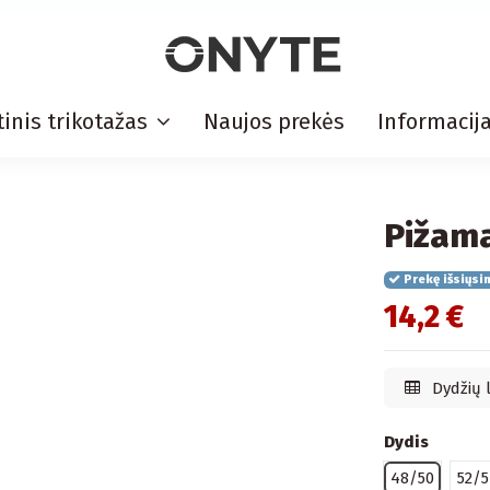
inis trikotažas
Naujos prekės
Informacij
Pižama
Prekę išsiųsi
14,2 €
Dydžių 
Dydis
48/50
52/