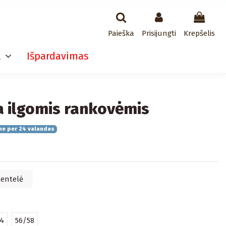
Paieška
Prisijungti
Krepšelis
a
Išpardavimas
 ilgomis rankovėmis
me per 24 valandas
lentelė
54
56/58