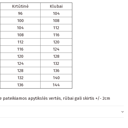
Krtūtinė
Klubai
96
104
100
108
104
112
108
116
112
120
116
124
120
128
124
132
128
136
132
140
136
144
je pateikiamos apytikslės vertės, rūbai gali skirtis +/- 2cm