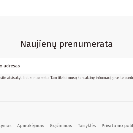
Naujienų prenumerata
ite atsisakyti bet kuriuo metu. Tam tikslui mūsų kontaktinę informaciją rasite pard
atymas
Apmokėjimas
Grąžinimas
Taisyklės
Privatumo poli