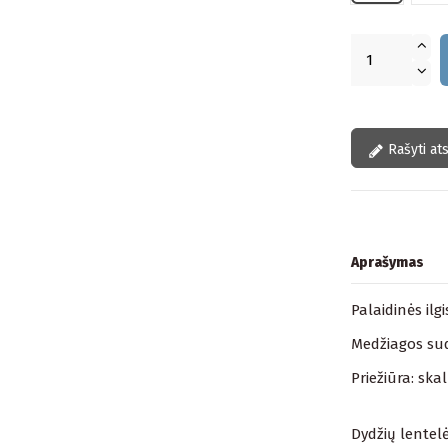
Rašyti at
Aprašymas
Palaidinės ilg
Medžiagos sud
Priežiūra: ska
Dydžių lentelė