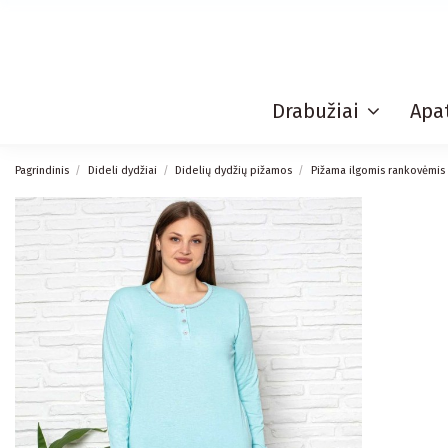
Drabužiai
Apat
Pagrindinis
Dideli dydžiai
Didelių dydžių pižamos
Pižama ilgomis rankovėmis