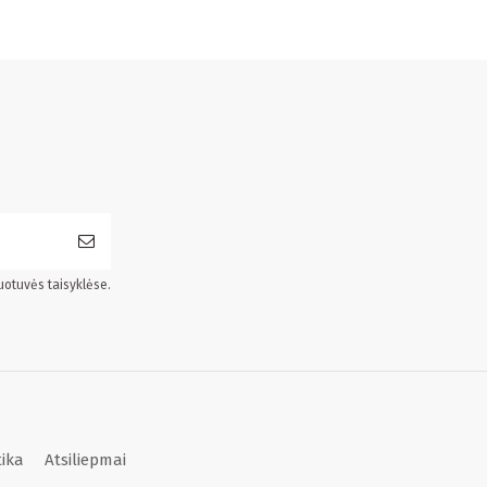
uotuvės taisyklėse.
tika
Atsiliepmai