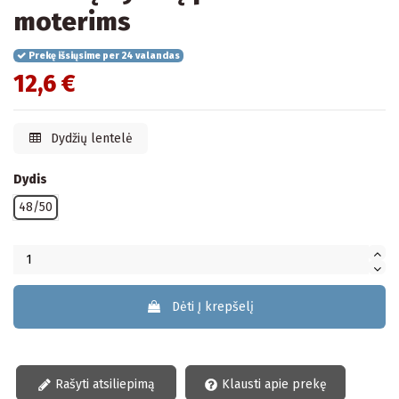
moterims
Prekę išsiųsime per 24 valandas
12,6 €
Dydžių lentelė
Dydis
48/50
Dėti Į krepšelį
Rašyti atsiliepimą
Klausti apie prekę