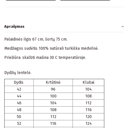
Aprašymas
Palaidinės ilgis 67 cm, šortų 75 cm.
Medžiagos sudėtis 100% natūrali turkiška medvilnė.
Priežiūra: skalbti mašina 30 C temperatūroje.
Dydžių lentelė.
Dydis
Krtūtinė
Klubai
42
96
104
44
100
108
46
104
112
48
108
116
50
112
120
52
116
124