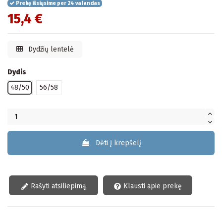
Prekę išsiųsime per 24 valandas
15,4 €
Dydžių lentelė
Dydis
48/50
56/58
Dėti Į krepšelį
Rašyti atsiliepimą
Klausti apie prekę