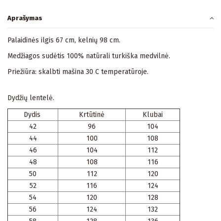
Aprašymas
Palaidinės ilgis 67 cm, kelnių 98 cm.
Medžiagos sudėtis 100% natūrali turkiška medvilnė.
Priežiūra: skalbti mašina 30 C temperatūroje.
Dydžių lentelė.
Dydis
Krtūtinė
Klubai
42
96
104
44
100
108
46
104
112
48
108
116
50
112
120
52
116
124
54
120
128
56
124
132