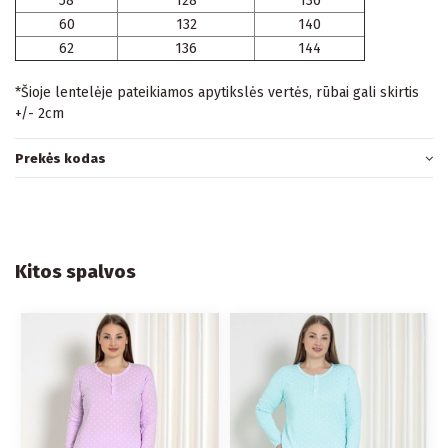
58
128
136
60
132
140
62
136
144
*Šioje lentelėje pateikiamos apytikslės vertės, rūbai gali skirtis
+/- 2cm
Prekės kodas
Kitos spalvos