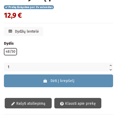
Prekę išsiųsime per 24 valandas
12,9 €
Dydžių lentelė
Dydis
48/50
Dėti Į krepšelį
Rašyti atsiliepimą
Klausti apie prekę