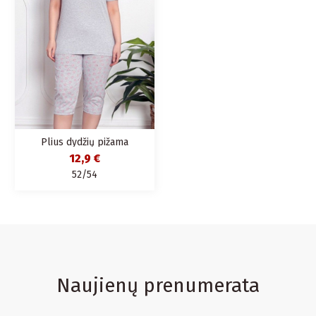
Plius dydžių pižama
moterims
12,9 €
52/54
Naujienų prenumerata