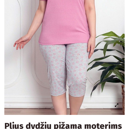
Plius dydžių pižama moterims