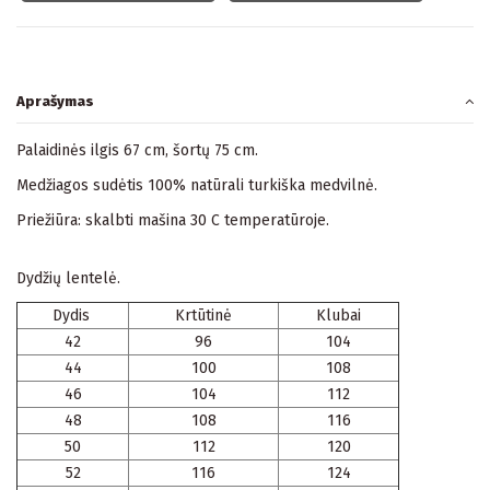
Aprašymas
Palaidinės ilgis 67 cm, šortų 75 cm.
Medžiagos sudėtis 100% natūrali turkiška medvilnė.
Priežiūra: skalbti mašina 30 C temperatūroje.
Dydžių lentelė.
Dydis
Krtūtinė
Klubai
42
96
104
44
100
108
46
104
112
48
108
116
50
112
120
52
116
124