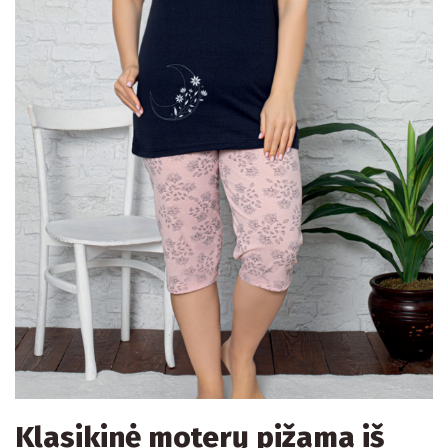
Klasikinė moterų pižama iš