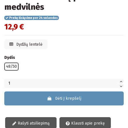
medvilnės
Prekę išsiųsime per 24 valandas
12,9 €
Dydžių lentelė
Dydis
48/50
Dėti Į krepšelį
Rašyti atsiliepimą
Klausti apie prekę