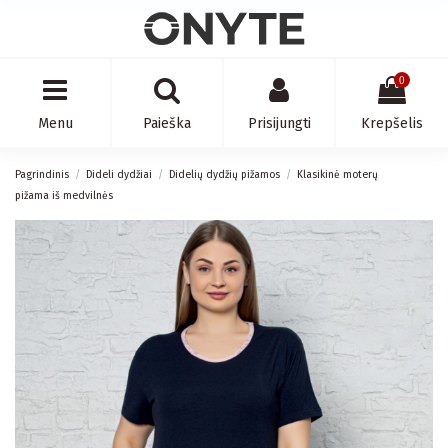
0
Menu
Paieška
Prisijungti
Krepšelis
Pagrindinis
Dideli dydžiai
Didelių dydžių pižamos
Klasikinė moterų
pižama iš medvilnės