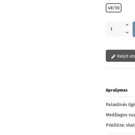
48/50
Rašyti at
Aprašymas
Palaidinės ilg
Medžiagos sud
Priežiūra: ska