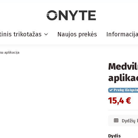
inis trikotažas
Naujos prekės
Informacij
u aplikacija
Medvil
aplika
Prekę išsiųsi
15,4 €
Dydžių 
Dydis