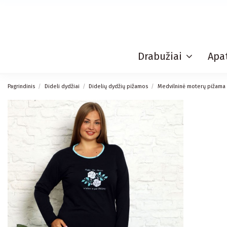
Drabužiai
Apat
Pagrindinis
Dideli dydžiai
Didelių dydžių pižamos
Medvilninė moterų pižama s