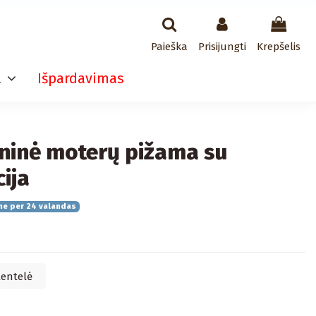
Paieška
Prisijungti
Krepšelis
a
Išpardavimas
ninė moterų pižama su
cija
me per 24 valandas
lentelė