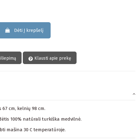
Dėti Į krepšelį
siliepimą
Klausti apie prekę
is 67 cm, kelnių 98 cm.
ėtis 100% natūrali turkiška medvilnė.
lbti mašina 30 C temperatūroje.