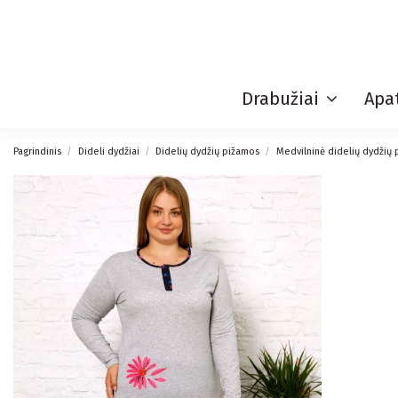
Drabužiai
Apat
Pagrindinis
Dideli dydžiai
Didelių dydžių pižamos
Medvilninė didelių dydžių 