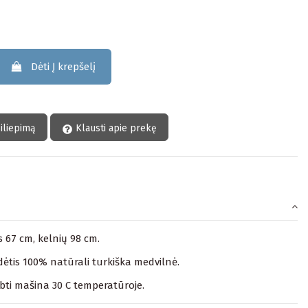
Dėti Į krepšelį
siliepimą
Klausti apie prekę
is 67 cm, kelnių 98 cm.
ėtis 100% natūrali turkiška medvilnė.
lbti mašina 30 C temperatūroje.