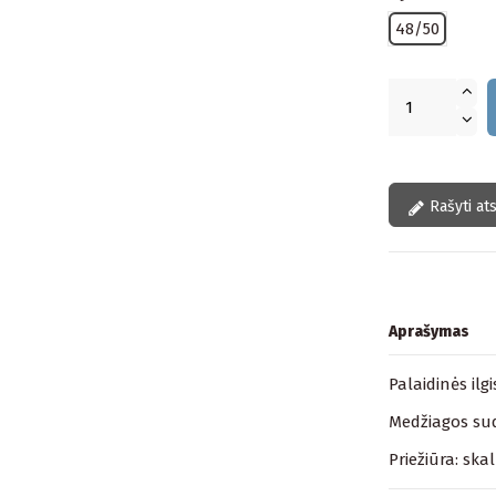
48/50
Rašyti at
Aprašymas
Palaidinės ilg
Medžiagos sud
Priežiūra: ska