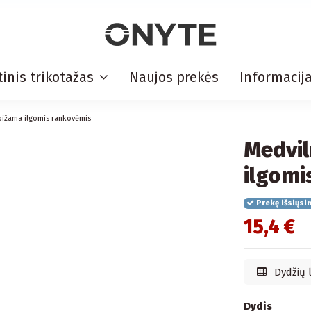
inis trikotažas
Naujos prekės
Informacij
pižama ilgomis rankovėmis
Medvil
ilgomi
Prekę išsiųsi
15,4 €
Dydžių 
Dydis