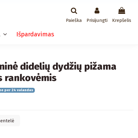
Paieška
Prisijungti
Krepšelis
a
Išpardavimas
ninė didelių dydžių pižama
s rankovėmis
me per 24 valandas
lentelė