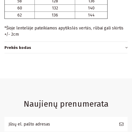
58
128
136
60
132
140
62
136
144
*Šioje lentelėje pateikiamos apytikslės vertės, rūbai gali skirtis
+/- 2cm
Prekės kodas
Naujienų prenumerata