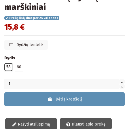
marškiniai
Prekę išsiųsime per 24 valandas
15,8 €
Dydžių lentelė
Dydis
58
60
Dėti Į krepšelį
Rašyti atsiliepimą
Klausti apie prekę