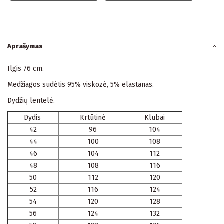
Aprašymas
Ilgis 76 cm.
Medžiagos sudėtis 95% viskozė, 5% elastanas.
Dydžių lentelė.
Dydis
Krtūtinė
Klubai
42
96
104
44
100
108
46
104
112
48
108
116
50
112
120
52
116
124
54
120
128
56
124
132