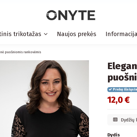
inis trikotažas
Naujos prekės
Informacij
dinė puošniomis rankovėmis
Elegan
puošn
Prekę išsiųsi
12,0 €
Dydžių 
Dydis