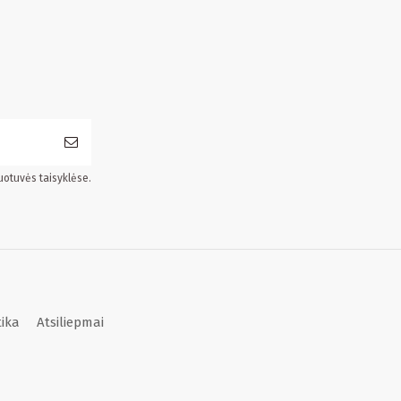
uotuvės taisyklėse.
tika
Atsiliepmai