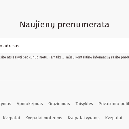
Naujienų prenumerata
ite atsisakyti bet kuriuo metu. Tam tikslui mūsų kontaktinę informaciją rasite pard
atymas
Apmokėjimas
Grąžinimas
Taisyklės
Privatumo poli
Kvepalai
Kvepalai moterims
Kvepalai vyrams
Kvepalai