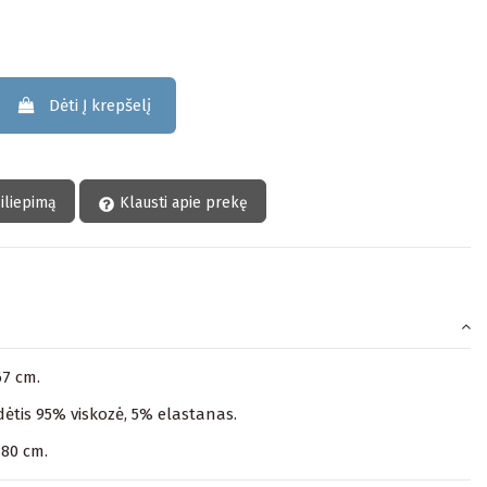
Dėti Į krepšelį
siliepimą
Klausti apie prekę
67 cm.
ėtis 95% viskozė, 5% elastanas.
180 cm.