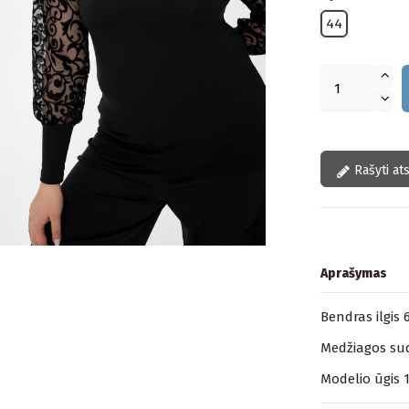
44
Rašyti at
Aprašymas
Bendras ilgis 
Medžiagos sud
Modelio ūgis 