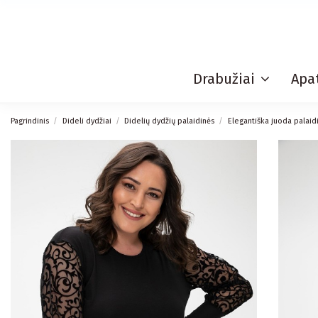
Drabužiai
Apat
Pagrindinis
Dideli dydžiai
Didelių dydžių palaidinės
Elegantiška juoda palai