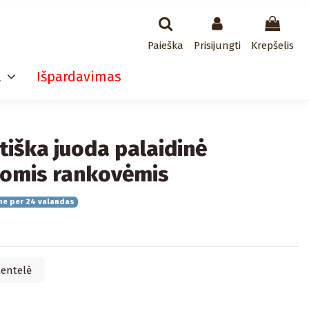
Paieška
Prisijungti
Krepšelis
a
Išpardavimas
tiška juoda palaidinė
iomis rankovėmis
me per 24 valandas
lentelė