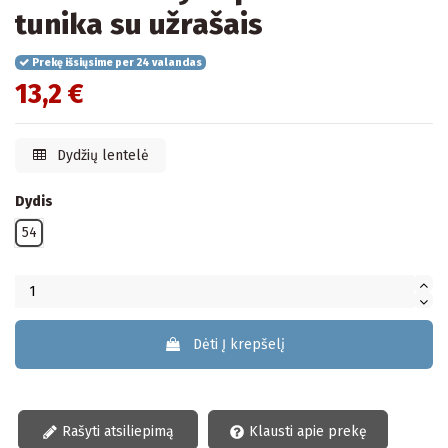
tunika su užrašais
Prekę išsiųsime per 24 valandas
13,2 €
Dydžių lentelė
Dydis
54
Dėti Į krepšelį
Rašyti atsiliepimą
Klausti apie prekę