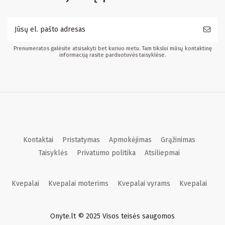
Prenumeratos galėsite atsisakyti bet kuriuo metu. Tam tikslui mūsų kontaktinę
informaciją rasite parduotuvės taisyklėse.
Kontaktai
Pristatymas
Apmokėjimas
Grąžinimas
Taisyklės
Privatumo politika
Atsiliepmai
Kvepalai
Kvepalai moterims
Kvepalai vyrams
Kvepalai
Onyte.lt © 2025 Visos teisės saugomos