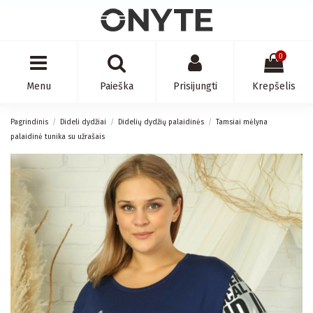
0
Menu
Paieška
Prisijungti
Krepšelis
Pagrindinis
Dideli dydžiai
Didelių dydžių palaidinės
Tamsiai mėlyna
palaidinė tunika su užrašais