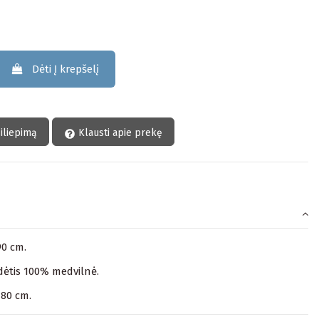
Dėti Į krepšelį
siliepimą
Klausti apie prekę
90 cm.
ėtis 100% medvilnė.
180 cm.