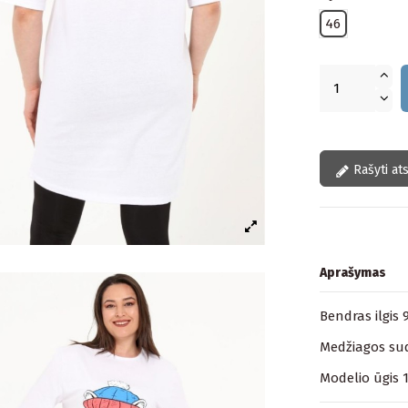
46
Rašyti at
Aprašymas
Bendras ilgis 
Medžiagos sud
Modelio ūgis 