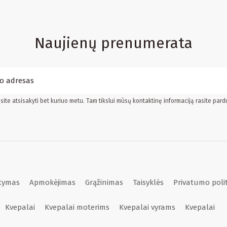
Naujienų prenumerata
ite atsisakyti bet kuriuo metu. Tam tikslui mūsų kontaktinę informaciją rasite pard
atymas
Apmokėjimas
Grąžinimas
Taisyklės
Privatumo poli
Kvepalai
Kvepalai moterims
Kvepalai vyrams
Kvepalai