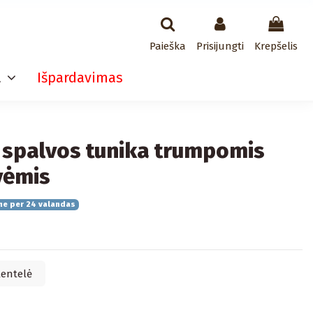
Paieška
Prisijungti
Krepšelis
a
Išpardavimas
 spalvos tunika trumpomis
vėmis
me per 24 valandas
lentelė