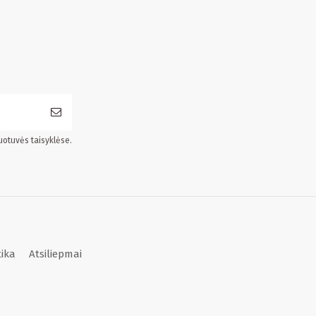
uotuvės taisyklėse.
tika
Atsiliepmai