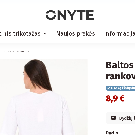
inis trikotažas
Naujos prekės
Informacij
rumpomis rankovėmis
Baltos
ranko
Prekę išsiųsi
8,9 €
Dydžių 
Dydis