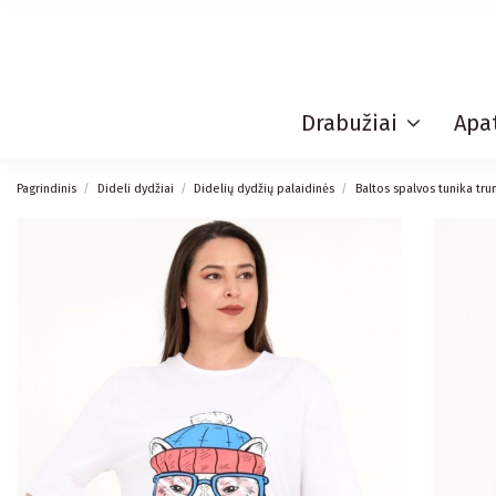
Drabužiai
Apat
Pagrindinis
Dideli dydžiai
Didelių dydžių palaidinės
Baltos spalvos tunika t