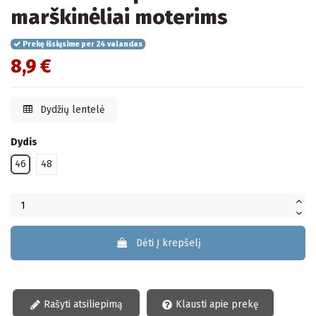
marškinėliai moterims
Prekę išsiųsime per 24 valandas
8,9 €
Dydžių lentelė
Dydis
46
48
Dėti Į krepšelį
Rašyti atsiliepimą
Klausti apie prekę