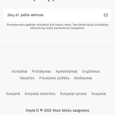
Prenumeratos galėsite atsisakyti bet kuriuo metu. Tam tikslui mūsų kontaktinę
informaciją rasite parduotuvės taisyklėse.
Kontaktai
Pristatymas
Apmokėjimas
Grąžinimas
Taisyklės
Privatumo politika
Atsiliepmai
Kvepalai
Kvepalai moterims
Kvepalai vyrams
Kvepalai
Onyte.lt © 2025 Visos teisės saugomos