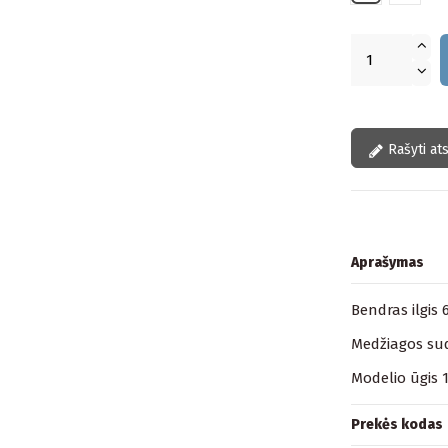
Rašyti at
Aprašymas
Bendras ilgis 
Medžiagos sudė
Modelio ūgis 
Prekės kodas