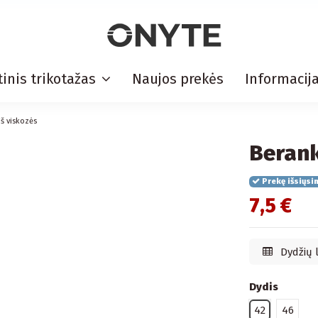
inis trikotažas
Naujos prekės
Informacij
iš viskozės
Berank
Prekę išsiųsi
7,5 €
Dydžių 
Dydis
42
46