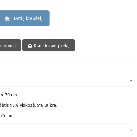
Dėti Į krepšelį
siliepimą
Klausti apie prekę
64-70 cm.
tis 95% viskozė, 5% laikra.
174 cm.