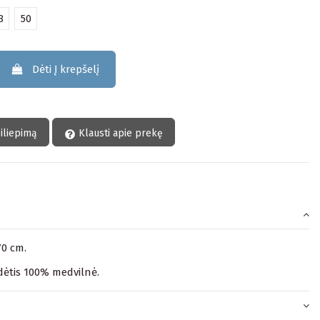
8
50
Dėti Į krepšelį
siliepimą
Klausti apie prekę
70 cm.
ėtis 100% medvilnė.