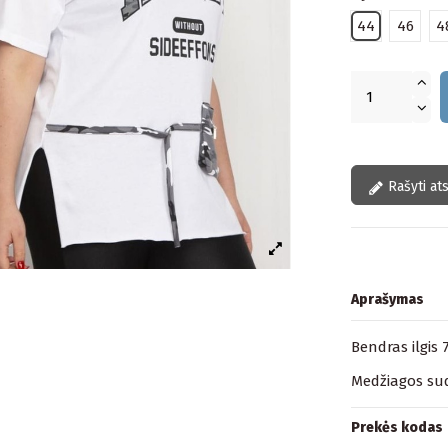
44
46
4
Rašyti at
Aprašymas
Bendras ilgis 
Medžiagos sud
Prekės kodas