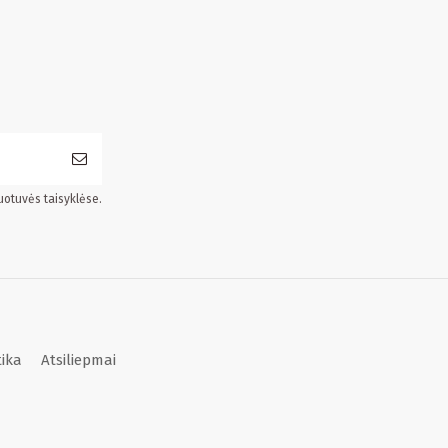
uotuvės taisyklėse.
tika
Atsiliepmai