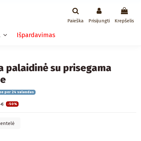
Paieška
Prisijungti
Krepšelis
a
Išpardavimas
ga palaidinė su prisegama
ne
me per 24 valandas
 €
-50%
lentelė