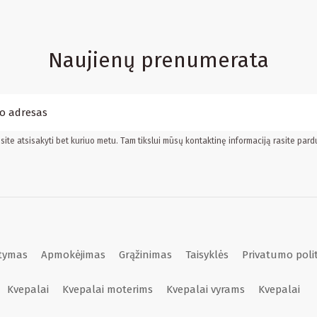
Naujienų prenumerata
ite atsisakyti bet kuriuo metu. Tam tikslui mūsų kontaktinę informaciją rasite pard
atymas
Apmokėjimas
Grąžinimas
Taisyklės
Privatumo poli
Kvepalai
Kvepalai moterims
Kvepalai vyrams
Kvepalai