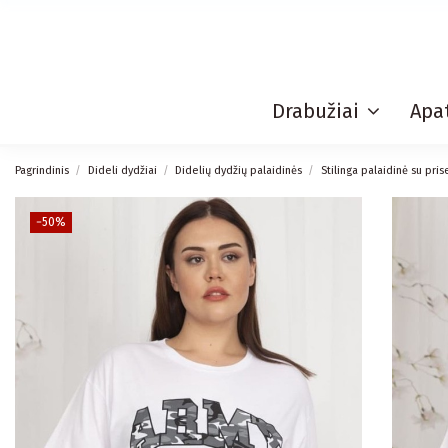
Drabužiai
Apat
Pagrindinis
Dideli dydžiai
Didelių dydžių palaidinės
Stilinga palaidinė su pri
−50%