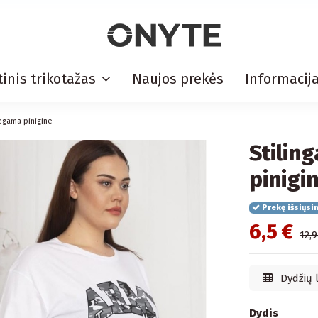
inis trikotažas
Naujos prekės
Informacij
segama pinigine
Stilin
pinigi
Prekę išsiųsi
6,5 €
12,9
Dydžių 
Dydis