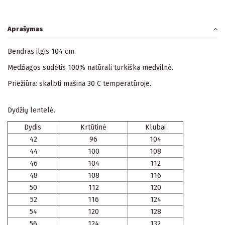
Aprašymas
Bendras ilgis 104 cm.
Medžiagos sudėtis 100% natūrali turkiška medvilnė.
Priežiūra: skalbti mašina 30 C temperatūroje.
Dydžių lentelė.
Dydis
Krtūtinė
Klubai
42
96
104
44
100
108
46
104
112
48
108
116
50
112
120
52
116
124
54
120
128
56
124
132