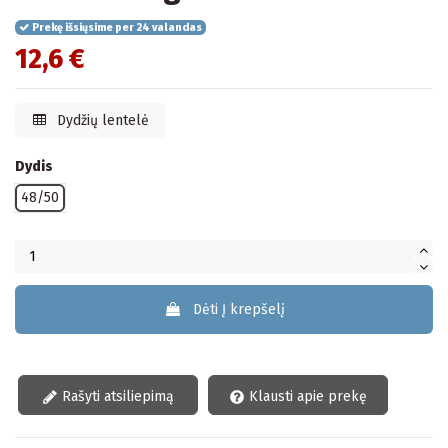
Prekę išsiųsime per 24 valandas
12,6 €
Dydžių lentelė
Dydis
48/50
Dėti Į krepšelį
Rašyti atsiliepimą
Klausti apie prekę