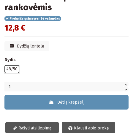
rankovėmis
Prekę išsiųsime per 24 valandas
12,8 €
Dydžių lentelė
Dydis
48/50
Dėti Į krepšelį
Rašyti atsiliepimą
Klausti apie prekę