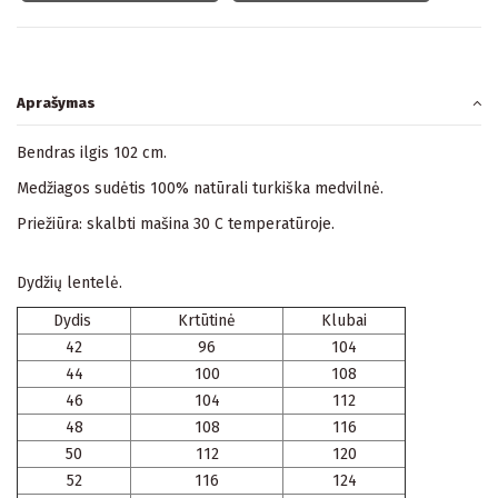
Aprašymas
Bendras ilgis 102 cm.
Medžiagos sudėtis 100% natūrali turkiška medvilnė.
Priežiūra: skalbti mašina 30 C temperatūroje.
Dydžių lentelė.
Dydis
Krtūtinė
Klubai
42
96
104
44
100
108
46
104
112
48
108
116
50
112
120
52
116
124