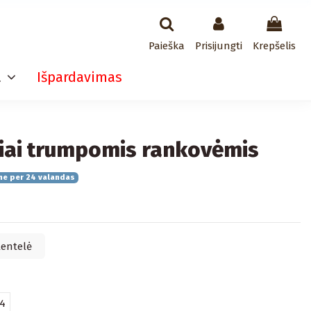
Paieška
Prisijungti
Krepšelis
a
Išpardavimas
iai trumpomis rankovėmis
me per 24 valandas
lentelė
54