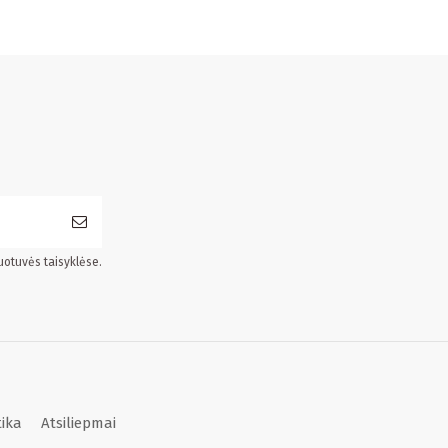
uotuvės taisyklėse.
tika
Atsiliepmai