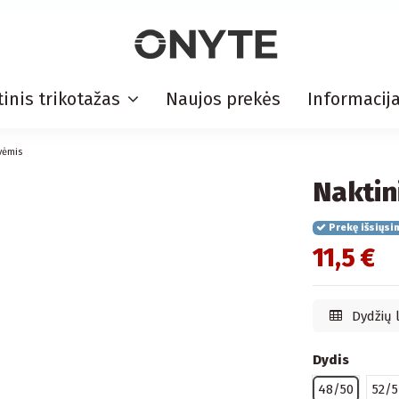
inis trikotažas
Naujos prekės
Informacij
vėmis
Naktin
Prekę išsiųsi
11,5 €
Dydžių 
Dydis
48/50
52/