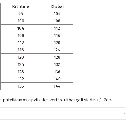
Krtūtinė
Klubai
96
104
100
108
104
112
108
116
112
120
116
124
120
128
124
132
128
136
132
140
136
144
je pateikiamos apytikslės vertės, rūbai gali skirtis +/- 2cm