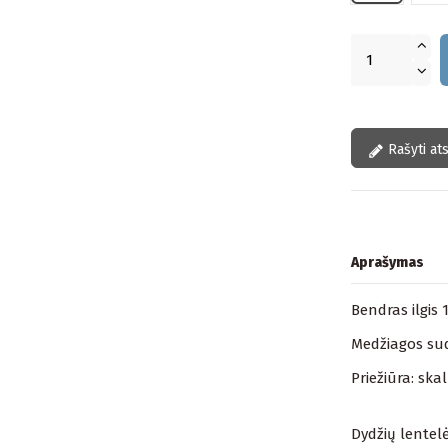
Rašyti at
Aprašymas
Bendras ilgis 
Medžiagos sud
Priežiūra: ska
Dydžių lentelė