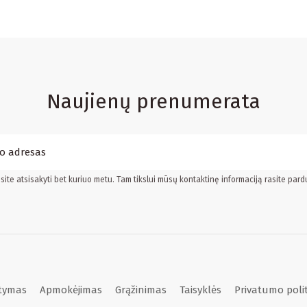
Naujienų prenumerata
ite atsisakyti bet kuriuo metu. Tam tikslui mūsų kontaktinę informaciją rasite pard
atymas
Apmokėjimas
Grąžinimas
Taisyklės
Privatumo poli