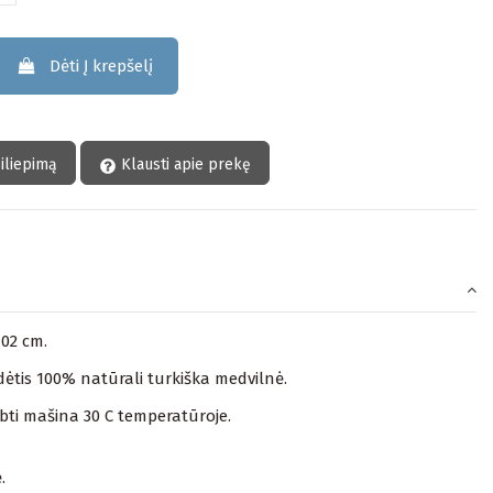
Dėti Į krepšelį
siliepimą
Klausti apie prekę
102 cm.
ėtis 100% natūrali turkiška medvilnė.
lbti mašina 30 C temperatūroje.
.